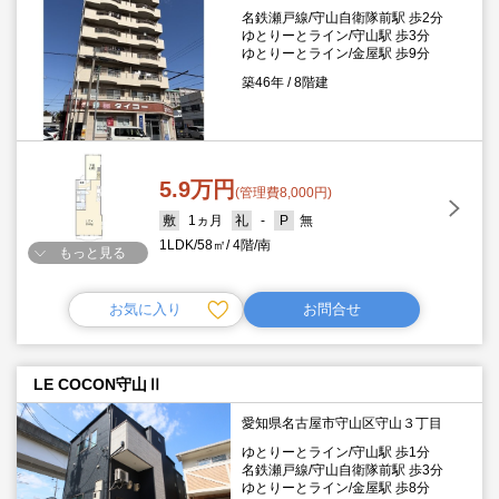
名鉄瀬戸線/守山自衛隊前駅 歩2分
ゆとりーとライン/守山駅 歩3分
ゆとりーとライン/金屋駅 歩9分
築46年
8階建
5.9万円
(管理費8,000円)
1ヵ月
-
無
1LDK
58㎡
4階
南
もっと見る
お気に入り
お問合せ
LE COCON守山Ⅱ
愛知県名古屋市守山区守山３丁目
ゆとりーとライン/守山駅 歩1分
名鉄瀬戸線/守山自衛隊前駅 歩3分
ゆとりーとライン/金屋駅 歩8分