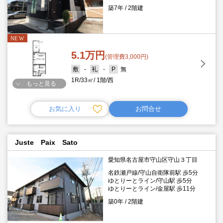
築7年
2階建
5.1万円
(管理費3,000円)
-
-
無
1R
33㎡
1階
西
もっと見る
お気に入り
お問合せ
Juste Paix Sato
愛知県名古屋市守山区守山３丁目
名鉄瀬戸線/守山自衛隊前駅 歩5分
ゆとりーとライン/守山駅 歩5分
ゆとりーとライン/金屋駅 歩11分
築0年
2階建