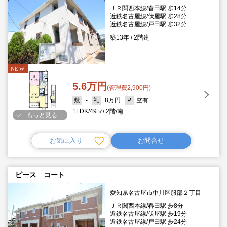
ＪＲ関西本線/春田駅 歩14分
近鉄名古屋線/伏屋駅 歩28分
近鉄名古屋線/戸田駅 歩32分
築13年
2階建
5.6万円
(管理費2,900円)
-
8万円
空有
1LDK
49㎡
2階
南
もっと見る
お気に入り
お問合せ
ピース コート
愛知県名古屋市中川区服部２丁目
ＪＲ関西本線/春田駅 歩8分
近鉄名古屋線/伏屋駅 歩19分
近鉄名古屋線/戸田駅 歩24分