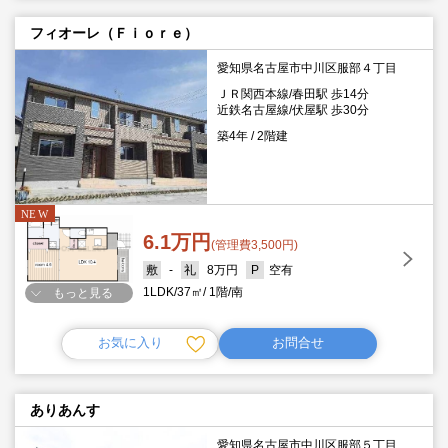
フィオーレ（Ｆｉｏｒｅ）
愛知県名古屋市中川区服部４丁目
ＪＲ関西本線/春田駅 歩14分
近鉄名古屋線/伏屋駅 歩30分
築4年
2階建
6.1万円
(管理費3,500円)
-
8万円
空有
1LDK
37㎡
1階
南
もっと見る
お気に入り
お問合せ
ありあんす
愛知県名古屋市中川区服部５丁目