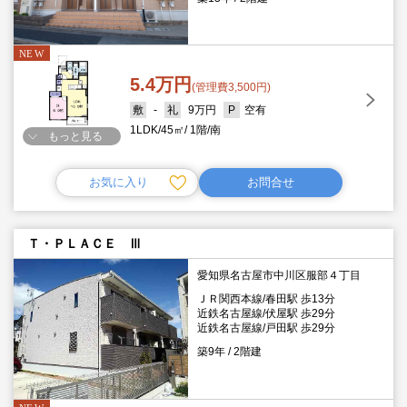
5.4万円
(管理費3,500円)
-
9万円
空有
1LDK
45㎡
1階
南
もっと見る
お気に入り
お問合せ
Ｔ・ＰＬＡＣＥ Ⅲ
愛知県名古屋市中川区服部４丁目
ＪＲ関西本線/春田駅 歩13分
近鉄名古屋線/伏屋駅 歩29分
近鉄名古屋線/戸田駅 歩29分
築9年
2階建