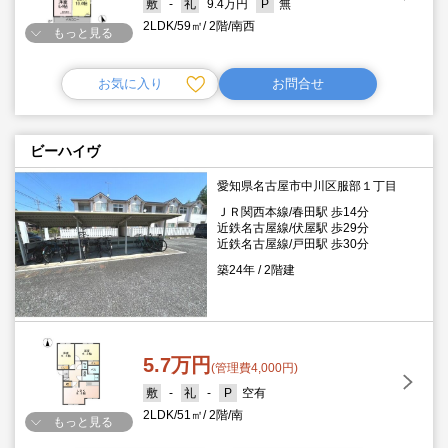
-
9.4万円
無
2LDK
59㎡
2階
南西
もっと見る
お気に入り
お問合せ
ビーハイヴ
愛知県名古屋市中川区服部１丁目
ＪＲ関西本線/春田駅 歩14分
近鉄名古屋線/伏屋駅 歩29分
近鉄名古屋線/戸田駅 歩30分
築24年
2階建
5.7万円
(管理費4,000円)
-
-
空有
2LDK
51㎡
2階
南
もっと見る