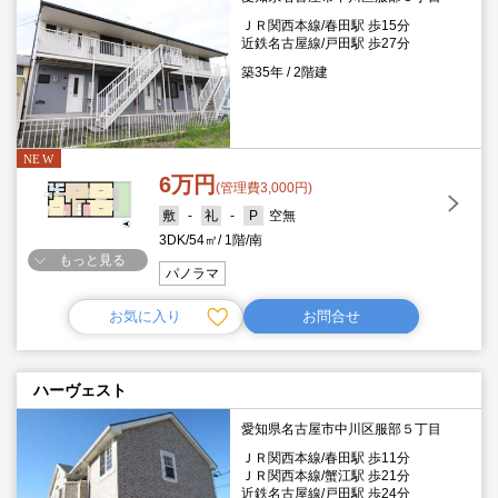
ＪＲ関西本線/春田駅 歩15分
近鉄名古屋線/戸田駅 歩27分
築35年
2階建
6万円
(管理費3,000円)
-
-
空無
3DK
54㎡
1階
南
もっと見る
パノラマ
お気に入り
お問合せ
ハーヴェスト
愛知県名古屋市中川区服部５丁目
ＪＲ関西本線/春田駅 歩11分
ＪＲ関西本線/蟹江駅 歩21分
近鉄名古屋線/戸田駅 歩24分