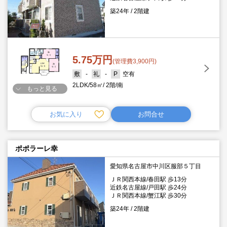
築24年
2階建
5.75万円
(管理費3,900円)
-
-
空有
2LDK
58㎡
2階
南
もっと見る
お気に入り
お問合せ
ポポラーレ幸
愛知県名古屋市中川区服部５丁目
ＪＲ関西本線/春田駅 歩13分
近鉄名古屋線/戸田駅 歩24分
ＪＲ関西本線/蟹江駅 歩30分
築24年
2階建