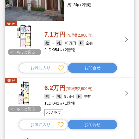
築12年
2階建
7.1万円
(管理費2,900円)
-
10万円
空有
2LDK
54㎡
2階
南
もっと見る
お気に入り
お問合せ
6.2万円
(管理費2,900円)
-
9万円
空有
1LDK
42㎡
1階
南
もっと見る
パノラマ
お気に入り
お問合せ