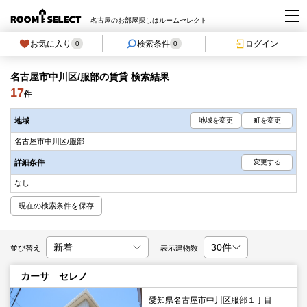
名古屋のお部屋探しはルームセレクト
お気に入り
検索条件
ログイン
0
0
名古屋市中川区/服部の賃貸 検索結果
17
件
地域
地域を変更
町を変更
名古屋市中川区/服部
詳細条件
変更する
なし
現在の検索条件を保存
並び替え
表示建物数
カーサ セレノ
愛知県名古屋市中川区服部１丁目