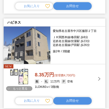
お気に入り
お問合せ
ハピネス
愛知県名古屋市中川区服部２丁目
ＪＲ関西本線/春田駅 歩8分
近鉄名古屋線/伏屋駅 歩23分
近鉄名古屋線/戸田駅 歩26分
築2年
3階建
8.35万円
(管理費4,700円)
-
11万円
空有
1LDK
60㎡
3階
南
もっと見る
お気に入り
お問合せ