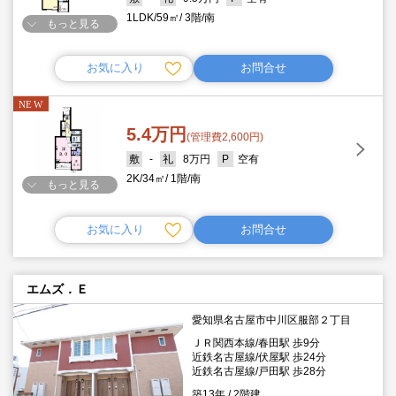
1LDK
59㎡
3階
南
もっと見る
お気に入り
お問合せ
5.4万円
(管理費2,600円)
-
8万円
空有
2K
34㎡
1階
南
もっと見る
お気に入り
お問合せ
エムズ．Ｅ
愛知県名古屋市中川区服部２丁目
ＪＲ関西本線/春田駅 歩9分
近鉄名古屋線/伏屋駅 歩24分
近鉄名古屋線/戸田駅 歩28分
築13年
2階建