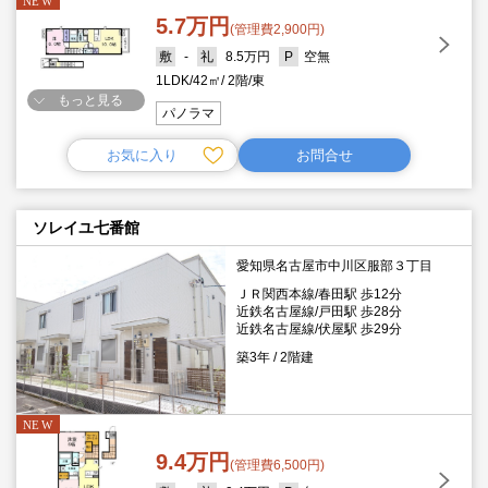
5.7万円
(管理費2,900円)
-
8.5万円
空無
1LDK
42㎡
2階
東
もっと見る
パノラマ
お気に入り
お問合せ
ソレイユ七番館
愛知県名古屋市中川区服部３丁目
ＪＲ関西本線/春田駅 歩12分
近鉄名古屋線/戸田駅 歩28分
近鉄名古屋線/伏屋駅 歩29分
築3年
2階建
9.4万円
(管理費6,500円)