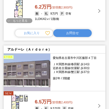
6.2万円
(管理費2,900円)
-
9万円
空有
1LDK
42㎡
1階
南
もっと見る
お気に入り
お問合せ
アルドーレ（Ａｒｄｏｒｅ）
愛知県名古屋市中川区服部４丁目
ＪＲ関西本線/春田駅 歩14分
近鉄名古屋線/伏屋駅 歩30分
ＪＲ関西本線/蟹江駅 歩37分
築2年
3階建
6.5万円
(管理費2,400円)
-
9.5万円
空有