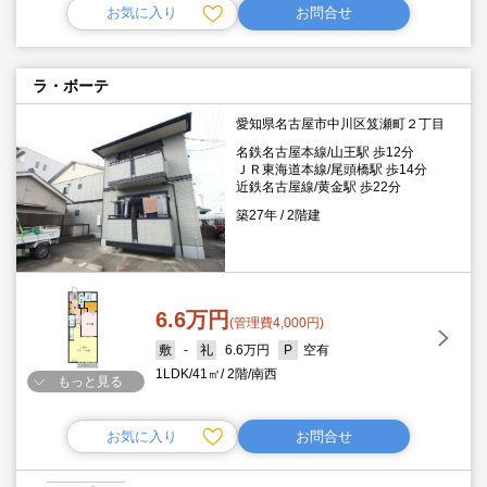
お気に入り
お問合せ
ラ・ボーテ
愛知県名古屋市中川区笈瀬町２丁目
名鉄名古屋本線/山王駅 歩12分
ＪＲ東海道本線/尾頭橋駅 歩14分
近鉄名古屋線/黄金駅 歩22分
築27年
2階建
6.6万円
(管理費4,000円)
-
6.6万円
空有
1LDK
41㎡
2階
南西
もっと見る
お気に入り
お問合せ