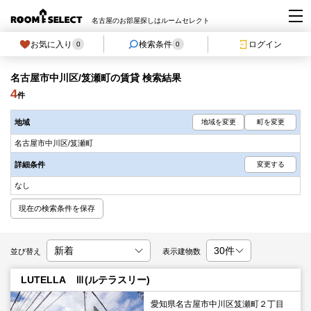
名古屋のお部屋探しはルームセレクト
お気に入り
検索条件
ログイン
0
0
名古屋市中川区/笈瀬町の賃貸 検索結果
4
件
地域
地域を変更
町を変更
名古屋市中川区/笈瀬町
詳細条件
変更する
なし
現在の検索条件を保存
並び替え
表示建物数
LUTELLA Ⅲ(ルテラスリー)
愛知県名古屋市中川区笈瀬町２丁目