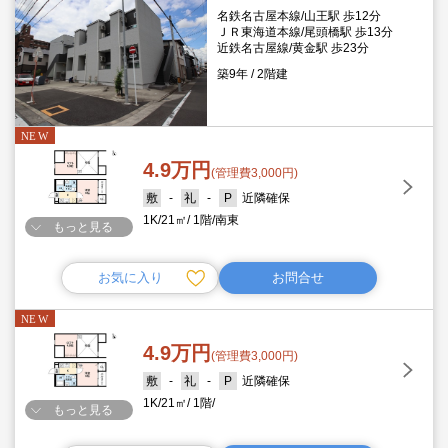
名鉄名古屋本線/山王駅 歩12分
ＪＲ東海道本線/尾頭橋駅 歩13分
近鉄名古屋線/黄金駅 歩23分
築9年
2階建
4.9万円
(管理費3,000円)
-
-
近隣確保
1K
21㎡
1階
南東
もっと見る
お気に入り
お問合せ
4.9万円
(管理費3,000円)
-
-
近隣確保
1K
21㎡
1階
もっと見る