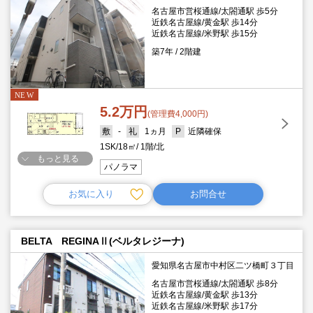
名古屋市営桜通線/太閤通駅 歩5分
近鉄名古屋線/黄金駅 歩14分
近鉄名古屋線/米野駅 歩15分
築7年
2階建
5.2万円
(管理費4,000円)
-
1ヵ月
近隣確保
1SK
18㎡
1階
北
もっと見る
パノラマ
お気に入り
お問合せ
BELTA REGINAⅡ(ベルタレジーナ)
愛知県名古屋市中村区二ツ橋町３丁目
名古屋市営桜通線/太閤通駅 歩8分
近鉄名古屋線/黄金駅 歩13分
近鉄名古屋線/米野駅 歩17分