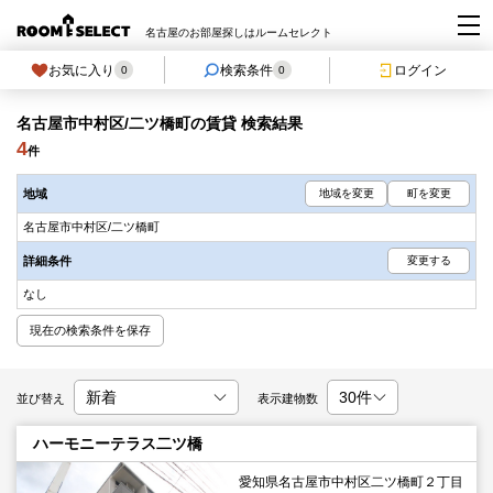
名古屋のお部屋探しはルームセレクト
お気に入り
検索条件
ログイン
0
0
名古屋市中村区/二ツ橋町の賃貸 検索結果
4
件
地域
地域を変更
町を変更
名古屋市中村区/二ツ橋町
詳細条件
変更する
なし
現在の検索条件を保存
並び替え
表示建物数
ハーモニーテラス二ツ橋
愛知県名古屋市中村区二ツ橋町２丁目