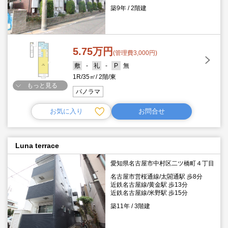
築9年
2階建
5.75万円
(管理費3,000円)
-
-
無
1R
35㎡
2階
東
もっと見る
パノラマ
お気に入り
お問合せ
Luna terrace
愛知県名古屋市中村区二ツ橋町４丁目
名古屋市営桜通線/太閤通駅 歩8分
近鉄名古屋線/黄金駅 歩13分
近鉄名古屋線/米野駅 歩15分
築11年
3階建