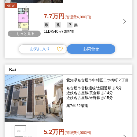
7.7万円
(管理費4,000円)
-
-
無
1LDK
40㎡
3階
南
もっと見る
お気に入り
お問合せ
Kai
愛知県名古屋市中村区二ツ橋町２丁目
名古屋市営桜通線/太閤通駅 歩5分
近鉄名古屋線/黄金駅 歩14分
近鉄名古屋線/米野駅 歩15分
築7年
2階建
5.2万円
(管理費4,000円)