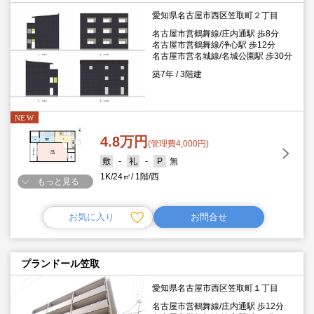
愛知県名古屋市西区笠取町２丁目
名古屋市営鶴舞線/庄内通駅 歩8分
名古屋市営鶴舞線/浄心駅 歩12分
名古屋市営名城線/名城公園駅 歩30分
築7年
3階建
4.8万円
(管理費4,000円)
-
-
無
1K
24㎡
1階
西
もっと見る
お気に入り
お問合せ
プランドール笠取
愛知県名古屋市西区笠取町１丁目
名古屋市営鶴舞線/庄内通駅 歩12分