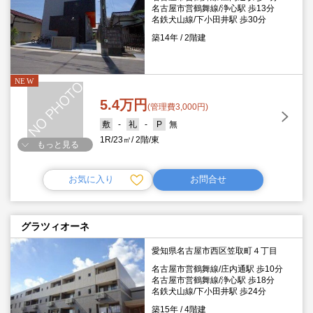
名古屋市営鶴舞線/浄心駅 歩13分
名鉄犬山線/下小田井駅 歩30分
築14年
2階建
5.4万円
(管理費3,000円)
-
-
無
1R
23㎡
2階
東
もっと見る
お気に入り
お問合せ
グラツィオーネ
愛知県名古屋市西区笠取町４丁目
名古屋市営鶴舞線/庄内通駅 歩10分
名古屋市営鶴舞線/浄心駅 歩18分
名鉄犬山線/下小田井駅 歩24分
築15年
4階建