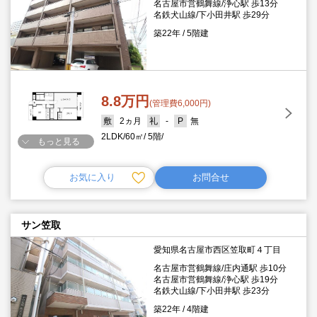
名古屋市営鶴舞線/浄心駅 歩13分
名鉄犬山線/下小田井駅 歩29分
築22年
5階建
8.8万円
(管理費6,000円)
2ヵ月
-
無
2LDK
60㎡
5階
もっと見る
お気に入り
お問合せ
サン笠取
愛知県名古屋市西区笠取町４丁目
名古屋市営鶴舞線/庄内通駅 歩10分
名古屋市営鶴舞線/浄心駅 歩19分
名鉄犬山線/下小田井駅 歩23分
築22年
4階建