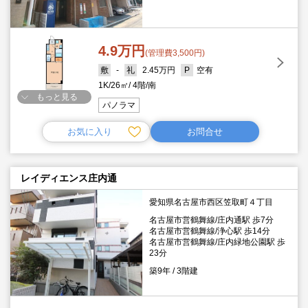
4.9万円
(管理費3,500円)
-
2.45万円
空有
1K
26㎡
4階
南
もっと見る
パノラマ
お気に入り
お問合せ
レイディエンス庄内通
愛知県名古屋市西区笠取町４丁目
名古屋市営鶴舞線/庄内通駅 歩7分
名古屋市営鶴舞線/浄心駅 歩14分
名古屋市営鶴舞線/庄内緑地公園駅 歩
23分
築9年
3階建