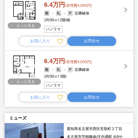
6.4万円
(管理費4,000円)
-
-
近隣確保
1R
30㎡
2階
南
もっと見る
パノラマ
お気に入り
お問合せ
6.4万円
(管理費4,000円)
-
-
近隣確保
1R
30㎡
3階
もっと見る
パノラマ
お気に入り
お問合せ
ミューズ
愛知県名古屋市西区笠取町２丁目
名古屋市営鶴舞線/庄内通駅 歩9分