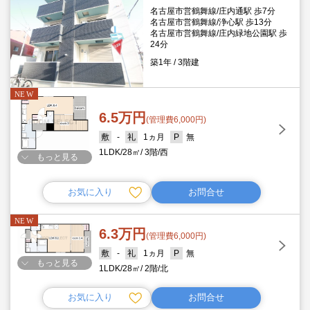
名古屋市営鶴舞線/庄内通駅 歩7分
名古屋市営鶴舞線/浄心駅 歩13分
名古屋市営鶴舞線/庄内緑地公園駅 歩
24分
築1年
3階建
6.5万円
(管理費6,000円)
-
1ヵ月
無
1LDK
28㎡
3階
西
もっと見る
お気に入り
お問合せ
6.3万円
(管理費6,000円)
-
1ヵ月
無
もっと見る
1LDK
28㎡
2階
北
お気に入り
お問合せ