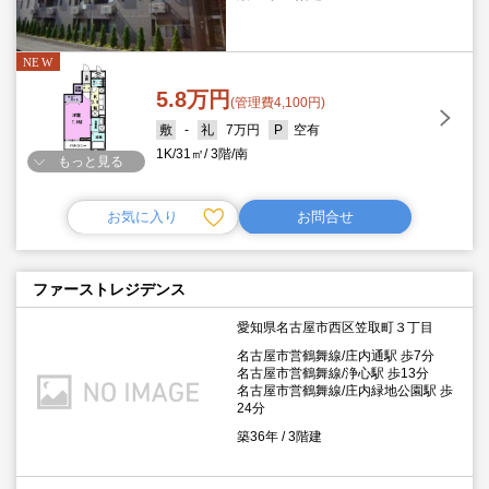
5.8万円
(管理費4,100円)
-
7万円
空有
1K
31㎡
3階
南
もっと見る
お気に入り
お問合せ
ファーストレジデンス
愛知県名古屋市西区笠取町３丁目
名古屋市営鶴舞線/庄内通駅 歩7分
名古屋市営鶴舞線/浄心駅 歩13分
名古屋市営鶴舞線/庄内緑地公園駅 歩
24分
築36年
3階建