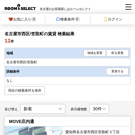
名古屋のお部屋探しはルームセレクト
お気に入り
検索条件
ログイン
0
0
名古屋市西区/笠取町の賃貸 検索結果
12
件
地域
地域を変更
町を変更
名古屋市西区/笠取町
詳細条件
変更する
なし
現在の検索条件を保存
並び替え
表示建物数
MOVE庄内通
愛知県名古屋市西区笠取町３丁目