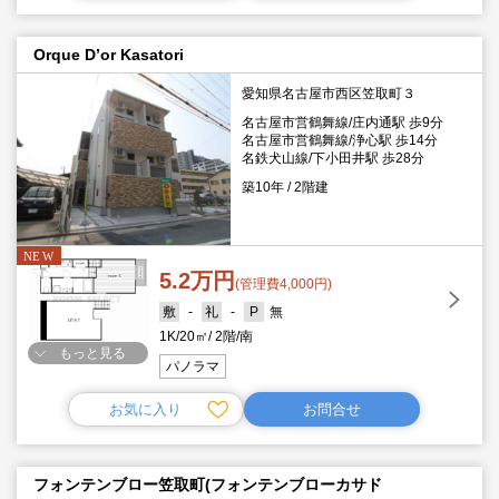
Orque D’or Kasatori
愛知県名古屋市西区笠取町３
名古屋市営鶴舞線/庄内通駅 歩9分
名古屋市営鶴舞線/浄心駅 歩14分
名鉄犬山線/下小田井駅 歩28分
築10年
2階建
5.2万円
(管理費4,000円)
-
-
無
1K
20㎡
2階
南
もっと見る
パノラマ
お気に入り
お問合せ
フォンテンブロー笠取町(フォンテンブローカサド