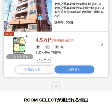
東海交通事業城北線/比良駅 歩10分
東海交通事業城北線/小田井駅 歩19分
名古屋市営鶴舞線/庄内緑地公園駅 歩
23分
築40年
5階建
4.5万円
(管理費3,000円)
-
-
無
2LDK
46㎡
5階
南
もっと見る
パノラマ
お気に入り
お問合せ
1
ROOM SELECTが選ばれる理由