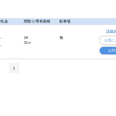
/礼金
間取り/専有面積
駐車場
詳細
1K
無
-
お気に
31㎡
-
お問
1