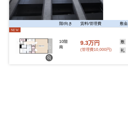
階/向き
賃料/管理費
敷金
10階
9.3万円
南
(管理費10,000円)