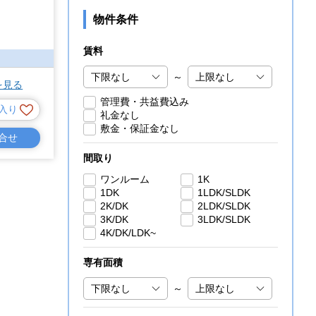
物件条件
賃料
～
を見る
管理費・共益費込み
入り
礼金なし
敷金・保証金なし
合せ
間取り
ワンルーム
1K
1DK
1LDK/SLDK
2K/DK
2LDK/SLDK
3K/DK
3LDK/SLDK
4K/DK/LDK~
専有面積
～