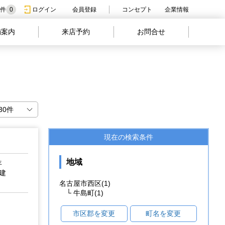
件
0
ログイン
会員登録
コンセプト
企業情報
舗案内
来店予約
お問合せ
現在の検索条件
地域
年
階建
名古屋市西区(1)
└ 牛島町(1)
市区郡を変更
町名を変更