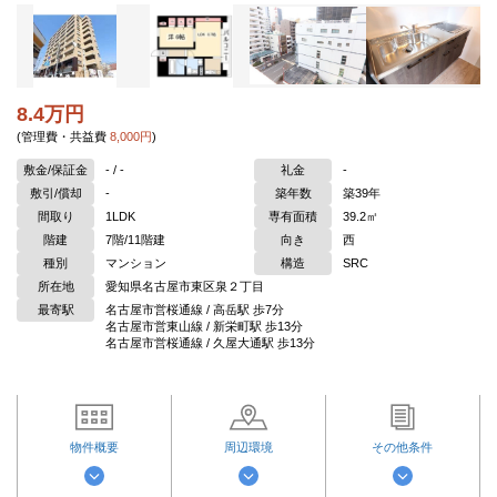
8.4万円
(管理費・共益費
8,000円
)
敷金/保証金
- / -
礼金
-
敷引/償却
-
築年数
築39年
間取り
1LDK
専有面積
39.2㎡
階建
7階/11階建
向き
西
種別
マンション
構造
SRC
所在地
愛知県名古屋市東区泉２丁目
最寄駅
名古屋市営桜通線 / 高岳駅 歩7分
名古屋市営東山線 / 新栄町駅 歩13分
名古屋市営桜通線 / 久屋大通駅 歩13分
物件概要
周辺環境
その他条件