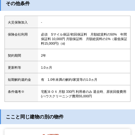
その他条件
火災保険加入
-
保険会社利用
必須 Sマイル保証/初回保証料 月額総賃料の50% 年間
保証料 10,000円 月額保証料 月額総賃料の1%（最低保証
料15,000円)（α)
契約期間
2年
更新料等
1.0ヵ月
短期解約違約金
有 1.0年未満の解約/家賃等の1.0ヵ月
条件備考※
宅配ＢＯＸ 月額 330円 利用者のみ 退去時、原状回復費用
(ハウスクリーニング費用55,000円
ここと同じ建物の別の物件