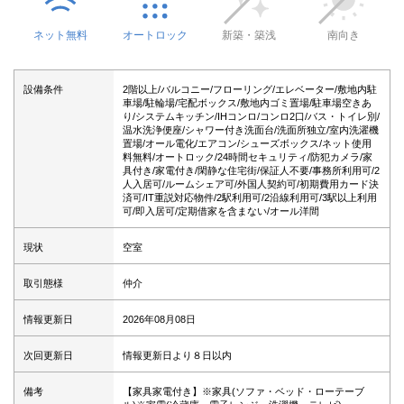
ネット無料
オートロック
新築・築浅
南向き
設備条件
2階以上/バルコニー/フローリング/エレベーター/敷地内駐
車場/駐輪場/宅配ボックス/敷地内ゴミ置場/駐車場空きあ
り/システムキッチン/IHコンロ/コンロ2口/バス・トイレ別/
温水洗浄便座/シャワー付き洗面台/洗面所独立/室内洗濯機
置場/オール電化/エアコン/シューズボックス/ネット使用
料無料/オートロック/24時間セキュリティ/防犯カメラ/家
具付き/家電付き/閑静な住宅街/保証人不要/事務所利用可/2
人入居可/ルームシェア可/外国人契約可/初期費用カード決
済可/IT重説対応物件/2駅利用可/2沿線利用可/3駅以上利用
可/即入居可/定期借家を含まない/オール洋間
現状
空室
取引態様
仲介
情報更新日
2026年08月08日
次回更新日
情報更新日より８日以内
備考
【家具家電付き】※家具(ソファ・ベッド・ローテーブ