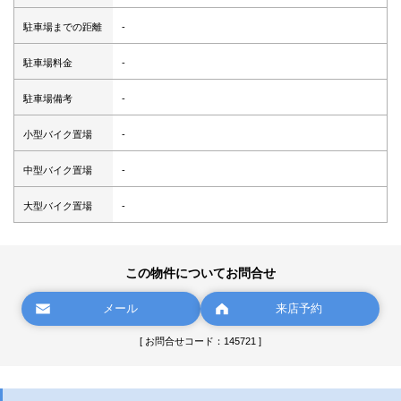
駐車場までの距離
-
駐車場料金
-
駐車場備考
-
小型バイク置場
-
中型バイク置場
-
大型バイク置場
-
この物件についてお問合せ
メール
来店予約
[ お問合せコード：145721 ]