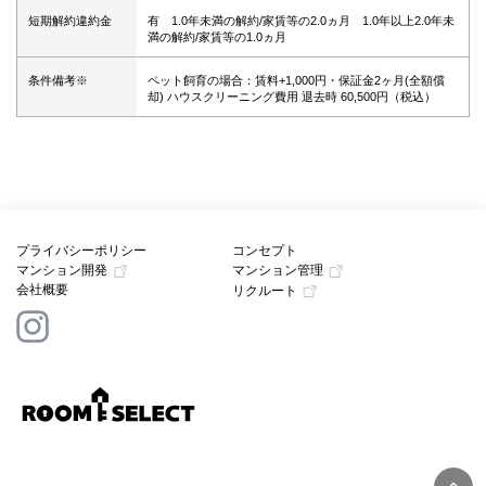
短期解約違約金
有 1.0年未満の解約/家賃等の2.0ヵ月 1.0年以上2.0年未
満の解約/家賃等の1.0ヵ月
条件備考※
ペット飼育の場合：賃料+1,000円・保証金2ヶ月(全額償
却) ハウスクリーニング費用 退去時 60,500円（税込）
プライバシーポリシー
コンセプト
マンション開発
マンション管理
会社概要
リクルート