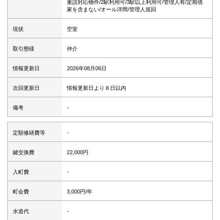
重説対応物件/2駅利用可/3駅以上利用可/管理人有/定期借
家を含まない/オール洋間/管理人巡回
現状
空室
取引態様
仲介
情報更新日
2026年08月06日
次回更新日
情報更新日より８日以内
備考
-
定額修繕費等
-
鍵交換費
22,000円
入町費
-
町会費
3,000円/年
水道代
-