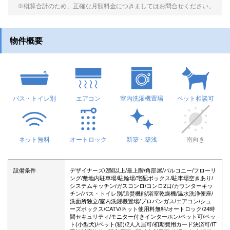
※概算合計のため、正確な月額料金につきましてはお問合せください。
物件概要
バス・トイレ別
エアコン
室内洗濯機置場
ペット相談可
ネット無料
オートロック
新築・築浅
南向き
設備条件
デザイナーズ/2階以上/最上階/角部屋/バルコニー/フローリ
ング/敷地内駐車場/駐輪場/宅配ボックス/駐車場空きあり/
システムキッチン/ガスコンロ/コンロ2口/カウンターキッ
チン/バス・トイレ別/追焚機能/浴室乾燥機/温水洗浄便座/
洗面所独立/室内洗濯機置場/プロパンガス/エアコン/シュ
ーズボックス/CATV/ネット使用料無料/オートロック/24時
間セキュリティ/モニター付きインターホン/ペット可/ペッ
ト(小型犬)/ペット(猫)/2人入居可/初期費用カード決済可/IT