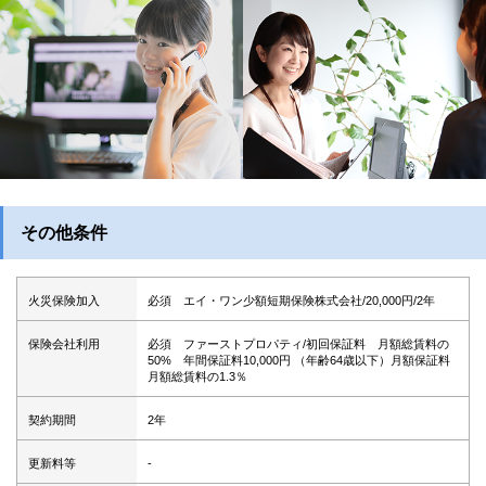
その他条件
火災保険加入
必須 エイ・ワン少額短期保険株式会社/20,000円/2年
保険会社利用
必須 ファーストプロパティ/初回保証料 月額総賃料の
50% 年間保証料10,000円 （年齢64歳以下）月額保証料
月額総賃料の1.3％
契約期間
2年
更新料等
-