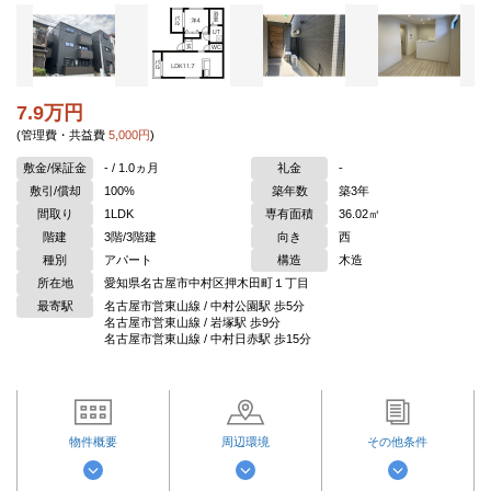
7.9万円
(管理費・共益費
5,000円
)
敷金/保証金
- / 1.0ヵ月
礼金
-
敷引/償却
100%
築年数
築3年
間取り
1LDK
専有面積
36.02㎡
階建
3階/3階建
向き
西
種別
アパート
構造
木造
所在地
愛知県名古屋市中村区押木田町１丁目
最寄駅
名古屋市営東山線 / 中村公園駅 歩5分
名古屋市営東山線 / 岩塚駅 歩9分
名古屋市営東山線 / 中村日赤駅 歩15分
物件概要
周辺環境
その他条件