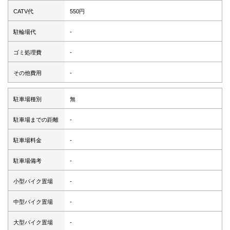
CATV代
550円
駐輪場代
-
ゴミ処理費
-
その他費用
-
駐車場種別
無
駐車場までの距離
-
駐車場料金
-
駐車場備考
-
小型バイク置場
-
中型バイク置場
-
大型バイク置場
-