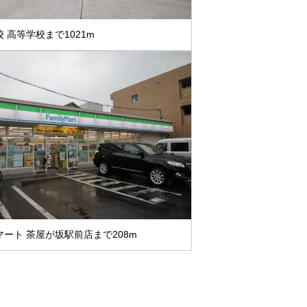
 高等学校まで1021m
ート 茶屋が坂駅前店まで208m