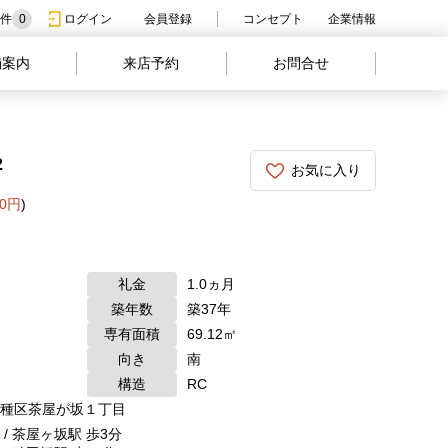
件
0
ログイン
会員登録
コンセプト
企業情報
舗案内
来店予約
お問合せ
2
お気に入り
00円
)
礼金
1.0ヵ月
築年数
築37年
専有面積
69.12㎡
向き
南
構造
RC
種区茶屋が坂１丁目
/ 茶屋ヶ坂駅 歩3分