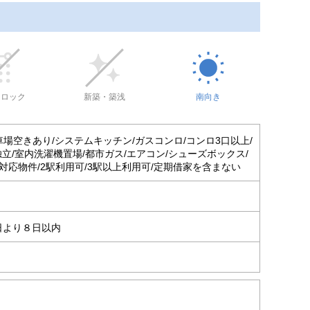
トロック
新築・築浅
南向き
車場空きあり/システムキッチン/ガスコンロ/コンロ3口以上/
立/室内洗濯機置場/都市ガス/エアコン/シューズボックス/
対応物件/2駅利用可/3駅以上利用可/定期借家を含まない
日より８日以内