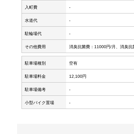
入町費
-
水道代
-
駐輪場代
-
その他費用
消臭抗菌費：11000円/月、消臭抗
駐車場種別
空有
駐車場料金
12,100円
駐車場備考
-
小型バイク置場
-