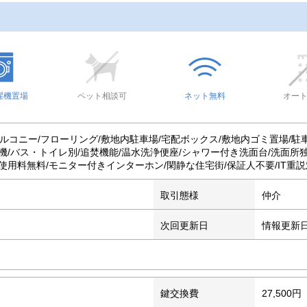
濯機置場
ペット相談可
ネット無料
オー
バルコニー/フローリング/敷地内駐車場/宅配ボックス/敷地内ゴミ置場/駐
/バス・トイレ別/追焚機能/温水洗浄便座/シャワー付き洗面台/洗面所独
用料無料/モニター付きインターホン/閑静な住宅街/保証人不要/IT重説
取引態様
仲介
次回更新日
情報更新
鍵交換費
27,500円