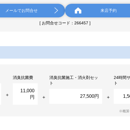
メールでお問合せ
来店予約
[ お問合せコード：266457 ]
消臭抗菌費
消臭抗菌施工・消火剤セッ
24時間
ト
ト
11,000
27,500円
1,
円
※概算