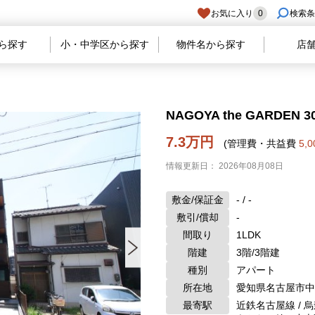
お気に入り
0
検索条
ら探す
小・中学区から探す
物件名から探す
店
NAGOYA the GARDEN 3
7.3万円
(管理費・共益費
5,
情報更新日： 2026年08月08日
敷金/保証金
- / -
敷引/償却
-
間取り
1LDK
階建
3階/3階建
種別
アパート
所在地
愛知県名古屋市中
最寄駅
近鉄名古屋線 / 烏