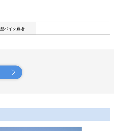
型バイク置場
-