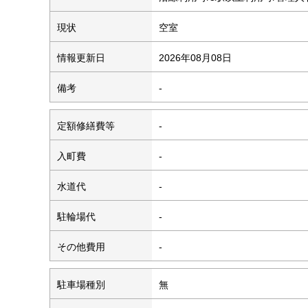
現状
空室
情報更新日
2026年08月08日
備考
-
定額修繕費等
-
入町費
-
水道代
-
駐輪場代
-
その他費用
-
駐車場種別
無