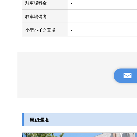
駐車場料金
-
駐車場備考
-
小型バイク置場
-
周辺環境