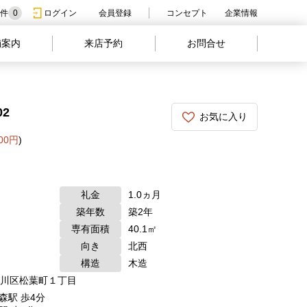
件
0
ログイン
会員登録
コンセプト
企業情報
舗案内
来店予約
お問合せ
02
お気に入り
000円
)
礼金
1.0ヵ月
築年数
築2年
専有面積
40.1㎡
向き
北西
構造
木造
川区松葉町１丁目
森駅 歩4分