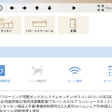
フル
濯機置場
ペット相談可
ネット無料
オー
ー/フローリング/宅配ボックス/システムキッチン/ガスコンロ/コンロ3口
台/洗面所独立/室内洗濯機置場/プロパンガス/エアコン/シューズボックス/
ターホン/保証人不要/事務所利用可/2人入居可/ルームシェア可/外国人契
有/オール洋間/管理人巡回