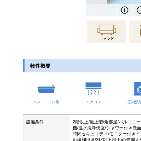
物件概要
バス・トイレ別
エアコン
室内洗
設備条件
2階以上/最上階/角部屋/バルコニ
機/温水洗浄便座/シャワー付き洗面
時間セキュリティ/モニター付きイン
沿線利用可/3駅以上利用可/管理人