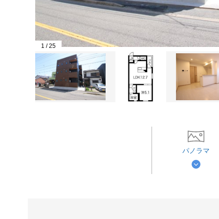
1
/
25
パノラマ