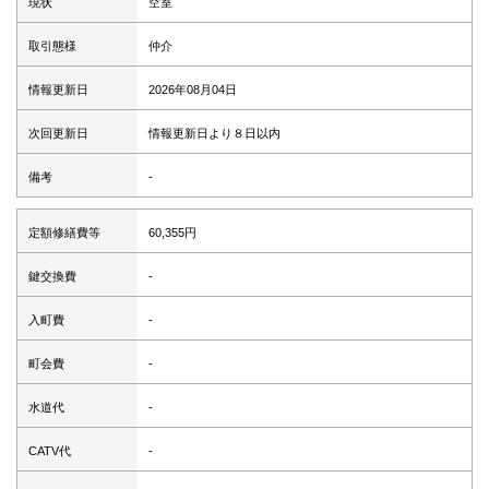
現状
空室
取引態様
仲介
情報更新日
2026年08月04日
次回更新日
情報更新日より８日以内
備考
-
定額修繕費等
60,355円
鍵交換費
-
入町費
-
町会費
-
水道代
-
CATV代
-