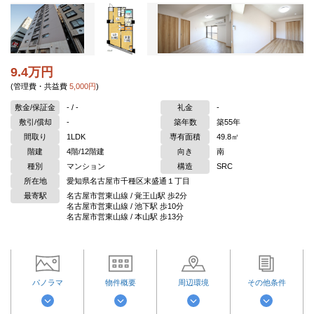
9.4万円
(管理費・共益費
5,000円
)
敷金/保証金
- / -
礼金
-
敷引/償却
-
築年数
築55年
間取り
1LDK
専有面積
49.8㎡
階建
4階/12階建
向き
南
種別
マンション
構造
SRC
所在地
愛知県名古屋市千種区末盛通１丁目
最寄駅
名古屋市営東山線 / 覚王山駅 歩2分
名古屋市営東山線 / 池下駅 歩10分
名古屋市営東山線 / 本山駅 歩13分
パノラマ
物件概要
周辺環境
その他条件