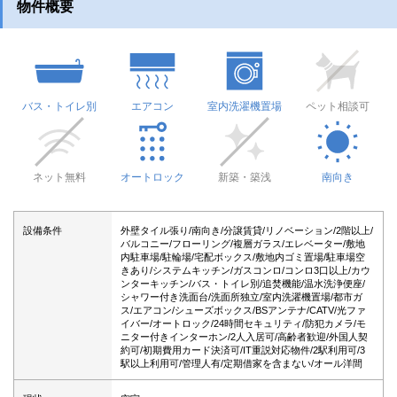
物件概要
バス・トイレ別
エアコン
室内洗濯機置場
ペット相談可
ネット無料
オートロック
新築・築浅
南向き
設備条件
外壁タイル張り/南向き/分譲賃貸/リノベーション/2階以上/
バルコニー/フローリング/複層ガラス/エレベーター/敷地
内駐車場/駐輪場/宅配ボックス/敷地内ゴミ置場/駐車場空
きあり/システムキッチン/ガスコンロ/コンロ3口以上/カウ
ンターキッチン/バス・トイレ別/追焚機能/温水洗浄便座/
シャワー付き洗面台/洗面所独立/室内洗濯機置場/都市ガ
ス/エアコン/シューズボックス/BSアンテナ/CATV/光ファ
イバー/オートロック/24時間セキュリティ/防犯カメラ/モ
ニター付きインターホン/2人入居可/高齢者歓迎/外国人契
約可/初期費用カード決済可/IT重説対応物件/2駅利用可/3
駅以上利用可/管理人有/定期借家を含まない/オール洋間