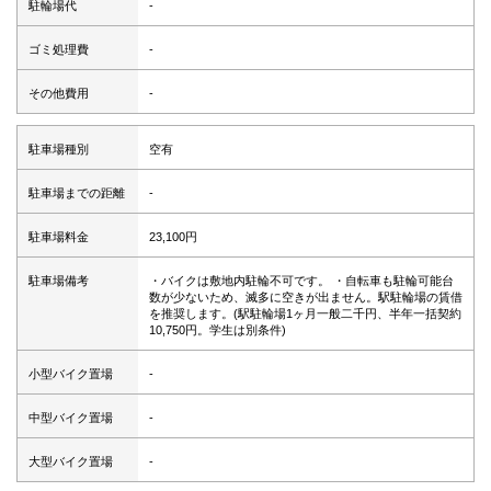
駐輪場代
-
ゴミ処理費
-
その他費用
-
駐車場種別
空有
駐車場までの距離
-
駐車場料金
23,100円
駐車場備考
・バイクは敷地内駐輪不可です。 ・自転車も駐輪可能台
数が少ないため、滅多に空きが出ません。駅駐輪場の賃借
を推奨します。(駅駐輪場1ヶ月一般二千円、半年一括契約
10,750円。学生は別条件)
小型バイク置場
-
中型バイク置場
-
大型バイク置場
-