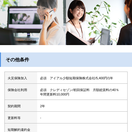
その他条件
火災保険加入
必須 アイアル少額短期保険株式会社/5,400円/1年
保険会社利用
必須 クレディセゾン/初回保証料 月額総賃料の40％
年間更新料10,000円
契約期間
2年
更新料等
-
短期解約違約金