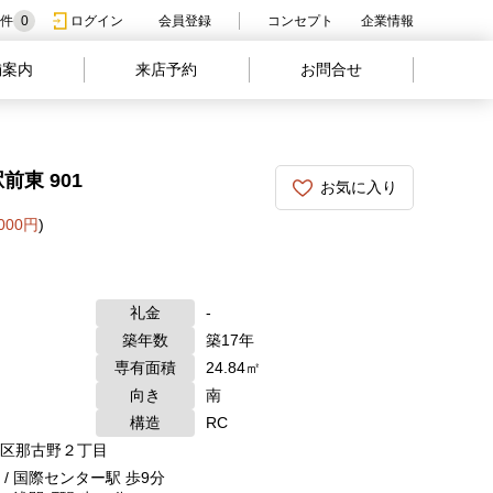
件
0
ログイン
会員登録
コンセプト
企業情報
舗案内
来店予約
お問合せ
東 901
お気に入り
,000円
)
礼金
-
築年数
築17年
専有面積
24.84㎡
向き
南
構造
RC
区那古野２丁目
/ 国際センター駅 歩9分