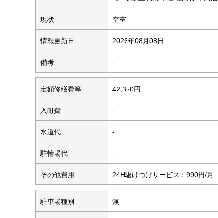
現状
空室
情報更新日
2026年08月08日
備考
-
定額修繕費等
42,350円
入町費
-
水道代
-
駐輪場代
-
その他費用
24H駆けつけサービス：990円/月
駐車場種別
無