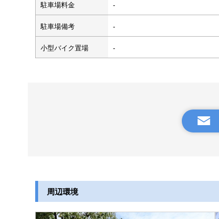
駐車場料金
-
駐車場備考
-
小型バイク置場
-
周辺環境