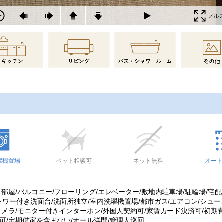
フル
濯機置場
ペット相談可
ネット無料
オー
/角部屋/バルコニー/フローリング/エレベーター/敷地内駐車場/駐輪場/
ャワー付き洗面台/洗面所独立/室内洗濯機置場/都市ガス/エアコン/シュー
カメラ/モニター付きインターホン/外国人契約可/家賃カード決済可/初期費
居可/定期借家を含まない/オール洋間/管理人巡回