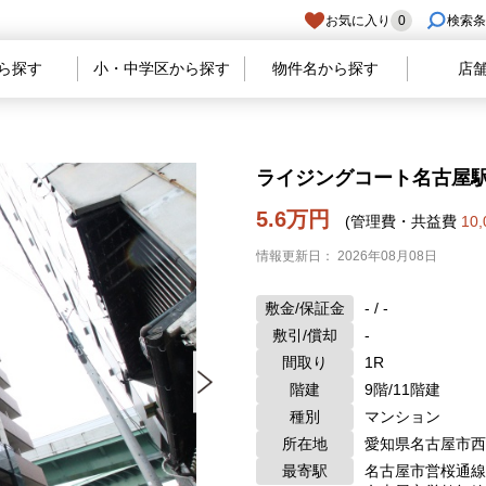
お気に入り
0
検索条
ら探す
小・中学区から探す
物件名から探す
店
ライジングコート名古屋駅前
5.6万円
(管理費・共益費
10
情報更新日： 2026年08月08日
敷金/保証金
- / -
敷引/償却
-
間取り
1R
階建
9階/11階建
種別
マンション
所在地
愛知県名古屋市西
最寄駅
名古屋市営桜通線 