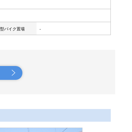
型バイク置場
-