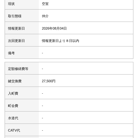
現状
空室
取引態様
仲介
情報更新日
2026年08月04日
次回更新日
情報更新日より８日以内
備考
-
定額修繕費等
-
鍵交換費
27,500円
入町費
-
町会費
-
水道代
-
CATV代
-