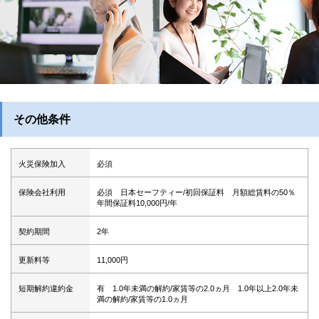
その他条件
火災保険加入
必須
保険会社利用
必須 日本セーフティー/初回保証料 月額総賃料の50％
年間保証料10,000円/年
契約期間
2年
更新料等
11,000円
短期解約違約金
有 1.0年未満の解約/家賃等の2.0ヵ月 1.0年以上2.0年未
満の解約/家賃等の1.0ヵ月