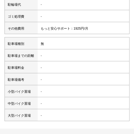
駐輪場代
-
ゴミ処理費
-
その他費用
もっと安心サポート：1925円/月
駐車場種別
無
駐車場までの距離
-
駐車場料金
-
駐車場備考
-
小型バイク置場
-
中型バイク置場
-
大型バイク置場
-