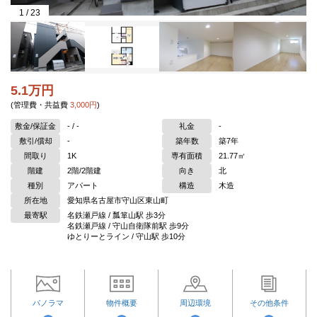
1
/
23
5.1万円
(管理費・共益費
3,000円
)
敷金/保証金
- / -
礼金
-
敷引/償却
-
築年数
築7年
間取り
1K
専有面積
21.77㎡
階建
2階/2階建
向き
北
種別
アパート
構造
木造
所在地
愛知県名古屋市守山区東山町
最寄駅
名鉄瀬戸線 / 瓢箪山駅 歩3分
名鉄瀬戸線 / 守山自衛隊前駅 歩9分
ゆとりーとライン / 守山駅 歩10分
パノラマ
物件概要
周辺環境
その他条件