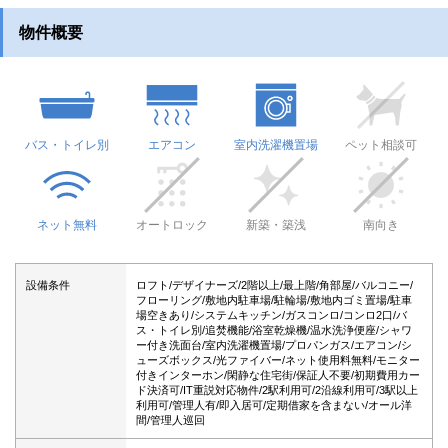
物件概要
バス・トイレ別
エアコン
室内洗濯機置場
ペット相談可
ネット無料
オートロック
新築・築浅
南向き
設備条件
ロフト/デザイナーズ/2階以上/最上階/角部屋/バルコニー/
フローリング/敷地内駐車場/駐輪場/敷地内ゴミ置場/駐車
場空きあり/システムキッチン/ガスコンロ/コンロ2口/バ
ス・トイレ別/追焚機能/浴室乾燥機/温水洗浄便座/シャワ
ー付き洗面台/室内洗濯機置場/プロパンガス/エアコン/シ
ューズボックス/光ファイバー/ネット使用料無料/モニター
付きインターホン/閑静な住宅街/保証人不要/初期費用カー
ド決済可/IT重説対応物件/2駅利用可/2沿線利用可/3駅以上
利用可/管理人有/即入居可/定期借家を含まない/オール洋
間/管理人巡回