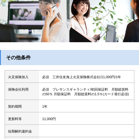
その他条件
火災保険加入
必須 三井住友海上火災保険株式会社/11,000円/1年
保険会社利用
必須 プレサンスギャランティ/初回保証料 月額総賃料
の50％ 月額保証料 月額総賃料の1.5％(カード発行必須)
契約期間
1年
更新料等
11,000円
短期解約違約金