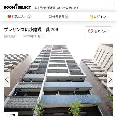
名古屋のお部屋探しはルームセレクト
お気に入り
検索条件
ログイン
0
0
プレサンス広小路通 葵 709
お気に入り
情報更新日： 2026年08月08日
1
/
28