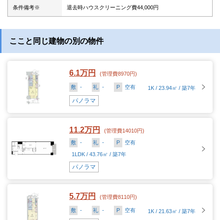
条件備考※
退去時ハウスクリーニング費44,000円
ここと同じ建物の別の物件
6.1万円
(管理費8970円)
敷
-
礼
-
P
空有
1K / 23.94㎡ / 築7年
パノラマ
11.2万円
(管理費14010円)
敷
-
礼
-
P
空有
1LDK / 43.76㎡ / 築7年
パノラマ
5.7万円
(管理費8110円)
敷
-
礼
-
P
空有
1K / 21.63㎡ / 築7年