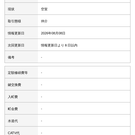
現状
空室
取引態様
仲介
情報更新日
2026年08月08日
次回更新日
情報更新日より８日以内
備考
-
定額修繕費等
-
鍵交換費
-
入町費
-
町会費
-
水道代
-
CATV代
-