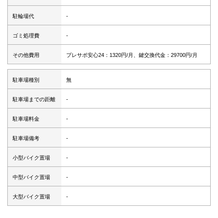
駐輪場代
-
ゴミ処理費
-
その他費用
プレサポ安心24：1320円/月、鍵交換代金：29700円/月
駐車場種別
無
駐車場までの距離
-
駐車場料金
-
駐車場備考
-
小型バイク置場
-
中型バイク置場
-
大型バイク置場
-