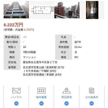
6.222万円
(管理費・共益費
8,780円
)
敷金/保証金
- / -
礼金
-
敷引/償却
-
築年数
築7年
間取り
1K
専有面積
23.4㎡
階建
7階/15階建
向き
北
種別
マンション
構造
RC
所在地
愛知県名古屋市中区葵２丁目
最寄駅
名古屋市営東山線 / 新栄町駅 歩7分
ＪＲ中央本線 / 千種駅 歩8分
名古屋市営桜通線 / 車道駅 歩9分
パノラマ
物件概要
周辺環境
その他条件