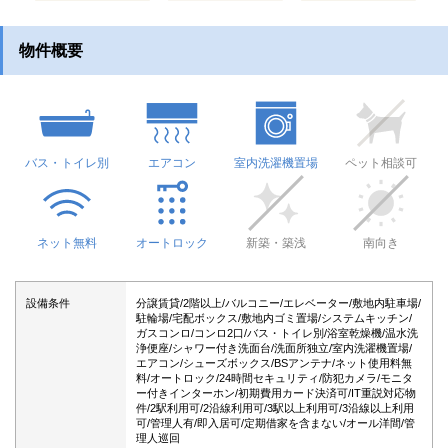
物件概要
バス・トイレ別
エアコン
室内洗濯機置場
ペット相談可
ネット無料
オートロック
新築・築浅
南向き
設備条件
分譲賃貸/2階以上/バルコニー/エレベーター/敷地内駐車場/
駐輪場/宅配ボックス/敷地内ゴミ置場/システムキッチン/
ガスコンロ/コンロ2口/バス・トイレ別/浴室乾燥機/温水洗
浄便座/シャワー付き洗面台/洗面所独立/室内洗濯機置場/
エアコン/シューズボックス/BSアンテナ/ネット使用料無
料/オートロック/24時間セキュリティ/防犯カメラ/モニタ
ー付きインターホン/初期費用カード決済可/IT重説対応物
件/2駅利用可/2沿線利用可/3駅以上利用可/3沿線以上利用
可/管理人有/即入居可/定期借家を含まない/オール洋間/管
理人巡回