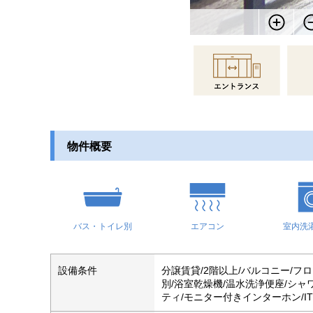
物件概要
バス・トイレ別
エアコン
室内洗
設備条件
分譲賃貸/2階以上/バルコニー/フ
別/浴室乾燥機/温水洗浄便座/シャ
ティ/モニター付きインターホン/I