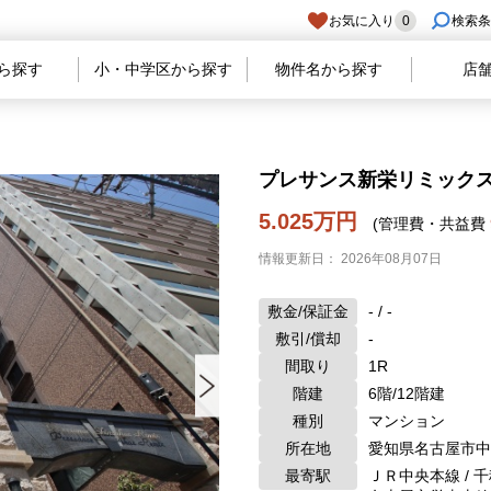
お気に入り
0
検索条
ら探す
小・中学区から探す
物件名から探す
店
プレサンス新栄リミックス 
5.025万円
(管理費・共益費
情報更新日： 2026年08月07日
敷金/保証金
- / -
敷引/償却
-
間取り
1R
階建
6階/12階建
種別
マンション
所在地
愛知県名古屋市中
最寄駅
ＪＲ中央本線 / 千