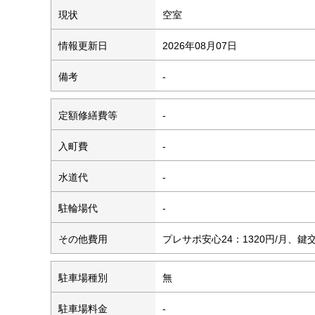
現状
空室
情報更新日
2026年08月07日
備考
-
定額修繕費等
-
入町費
-
水道代
-
駐輪場代
-
その他費用
プレサポ安心24：1320円/月、鍵交
駐車場種別
無
駐車場料金
-