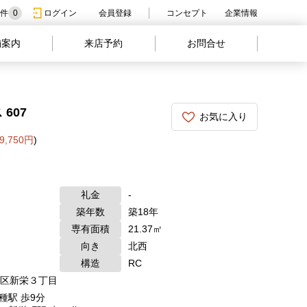
件
0
ログイン
会員登録
コンセプト
企業情報
舗案内
来店予約
お問合せ
607
お気に入り
9,750円
)
礼金
-
築年数
築18年
専有面積
21.37㎡
向き
北西
構造
RC
区新栄３丁目
種駅 歩9分