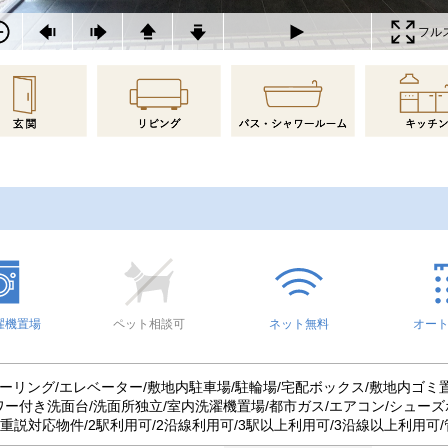
フル
濯機置場
ペット相談可
ネット無料
オー
ローリング/エレベーター/敷地内駐車場/駐輪場/宅配ボックス/敷地内ゴミ
ワー付き洗面台/洗面所独立/室内洗濯機置場/都市ガス/エアコン/シューズ
T重説対応物件/2駅利用可/2沿線利用可/3駅以上利用可/3沿線以上利用可