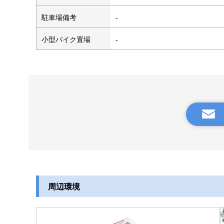
駐車場備考
-
小型バイク置場
-
周辺環境