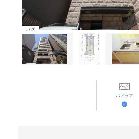
1
/
28
パノラマ