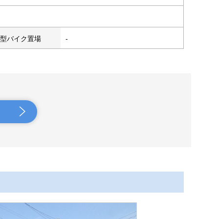
型バイク置場
-