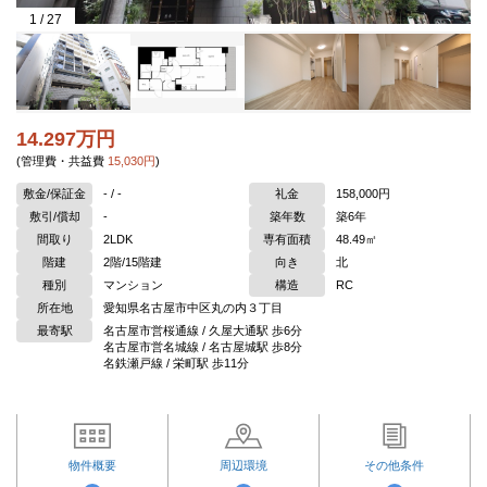
1
/
27
14.297万円
(管理費・共益費
15,030円
)
敷金/保証金
- / -
礼金
158,000円
敷引/償却
-
築年数
築6年
間取り
2LDK
専有面積
48.49㎡
階建
2階/15階建
向き
北
種別
マンション
構造
RC
所在地
愛知県名古屋市中区丸の内３丁目
最寄駅
名古屋市営桜通線 / 久屋大通駅 歩6分
名古屋市営名城線 / 名古屋城駅 歩8分
名鉄瀬戸線 / 栄町駅 歩11分
物件概要
周辺環境
その他条件