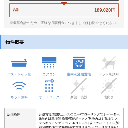
合計
189,020円
※概算合計のため、正確な月額料金につきましてはお問合せください。
物件概要
バス・トイレ別
エアコン
室内洗濯機置場
ペット相談可
ネット無料
オートロック
新築・築浅
南向き
設備条件
分譲賃貸/2階以上/バルコニー/フローリング/エレベーター/
敷地内駐車場/駐輪場/宅配ボックス/敷地内ゴミ置場/シス
テムキッチン/ガスコンロ/コンロ3口以上/バス・トイレ別/
追焚機能/浴室乾燥機/温水洗浄便座/シャワー付き洗面台/