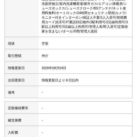
洗面所独立/室内洗濯機置場/都市ガス/エアコン/床暖房/シ
ューズボックス/シューズクローク/BSアンテナ/ネット使
用料無料/オートロック/24時間セキュリティ/防犯カメラ/
モニター付きインターホン/保証人不要/2人入居可/初期費
用カード決済可/IT重説対応物件/2駅利用可/2沿線利用可/3
駅以上利用可/3沿線以上利用可/管理人有/即入居可/定期借
家を含まない/オール洋間/管理人巡回
現状
空室
取引態様
仲介
情報更新日
2026年08月04日
次回更新日
情報更新日より８日以内
備考
-
定額修繕費等
-
鍵交換費
-
入町費
-