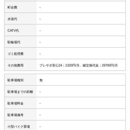
町会費
-
水道代
-
CATV代
-
駐輪場代
-
ゴミ処理費
-
その他費用
プレサポ安心24：1320円/月、鍵交換代金：29700円/月
駐車場種別
無
駐車場までの距離
-
駐車場料金
-
駐車場備考
-
小型バイク置場
-