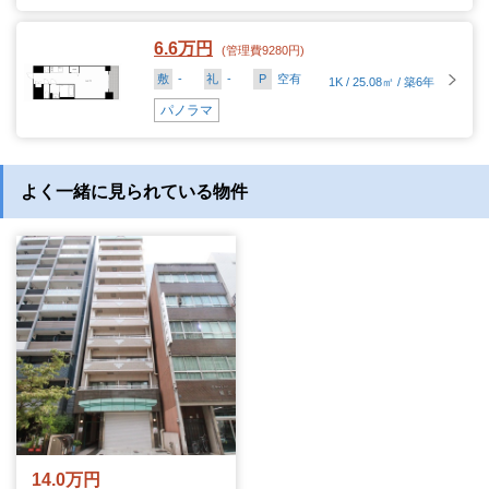
6.6万円
(管理費9280円)
敷
-
礼
-
P
空有
1K / 25.08㎡ / 築6年
パノラマ
よく一緒に見られている物件
14.0万円