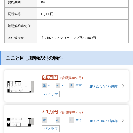
契約期間
1年
更新料等
11,000円
短期解約違約金
条件備考※
退去時ハウスクリーニング代49,500円
ここと同じ建物の別の物件
6.8万円
(管理費8650円)
敷
-
礼
-
P
空有
1K / 23.37㎡ / 築6年
パノラマ
7.1万円
(管理費8950円)
敷
-
礼
-
P
空有
1K / 24.19㎡ / 築6年
パノラマ