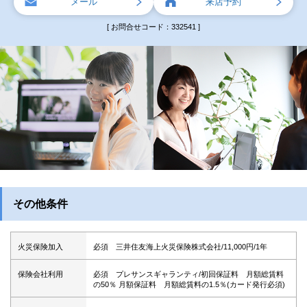
メール
来店予約
[ お問合せコード：332541 ]
その他条件
火災保険加入
必須 三井住友海上火災保険株式会社/11,000円/1年
保険会社利用
必須 プレサンスギャランティ/初回保証料 月額総賃料
の50％ 月額保証料 月額総賃料の1.5％(カード発行必須)