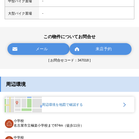
中型バイク置場
-
大型バイク置場
-
この物件についてお問合せ
メール
来店予約
[ お問合せコード：347018 ]
周辺環境
周辺環境を地図で確認する
小学校
名古屋市立極楽小学校まで874m（徒歩11分）
中学校