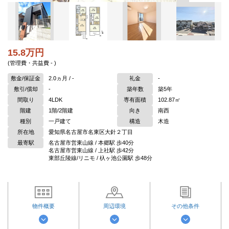
15.8万円
(管理費・共益費 - )
敷金/保証金
2.0ヵ月 / -
礼金
-
敷引/償却
-
築年数
築5年
間取り
4LDK
専有面積
102.87㎡
階建
1階/2階建
向き
南西
種別
一戸建て
構造
木造
所在地
愛知県名古屋市名東区大針２丁目
最寄駅
名古屋市営東山線 / 本郷駅 歩40分
名古屋市営東山線 / 上社駅 歩42分
東部丘陵線/リニモ / 杁ヶ池公園駅 歩48分
物件概要
周辺環境
その他条件