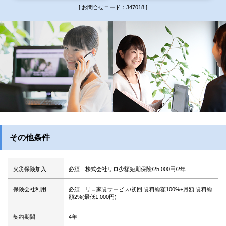
[ お問合せコード：347018 ]
その他条件
火災保険加入
必須 株式会社リロ少額短期保険/25,000円/2年
保険会社利用
必須 リロ家賃サービス/初回 賃料総額100%+月額 賃料総
額2%(最低1,000円)
契約期間
4年