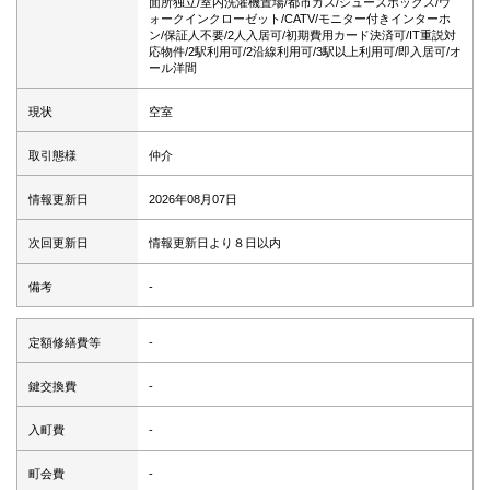
面所独立/室内洗濯機置場/都市ガス/シューズボックス/ウ
ォークインクローゼット/CATV/モニター付きインターホ
ン/保証人不要/2人入居可/初期費用カード決済可/IT重説対
応物件/2駅利用可/2沿線利用可/3駅以上利用可/即入居可/オ
ール洋間
現状
空室
取引態様
仲介
情報更新日
2026年08月07日
次回更新日
情報更新日より８日以内
備考
-
定額修繕費等
-
鍵交換費
-
入町費
-
町会費
-