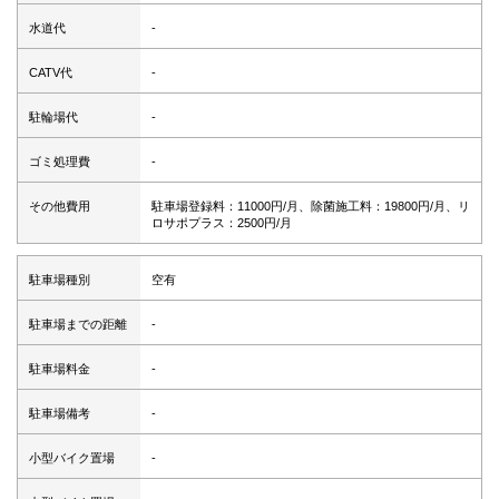
水道代
-
CATV代
-
駐輪場代
-
ゴミ処理費
-
その他費用
駐車場登録料：11000円/月、除菌施工料：19800円/月、リ
ロサポプラス：2500円/月
駐車場種別
空有
駐車場までの距離
-
駐車場料金
-
駐車場備考
-
小型バイク置場
-