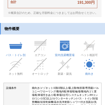
合計
191,300円
※概算合計のため、正確な月額料金につきましてはお問合せください。
物件概要
バス・トイレ別
エアコン
室内洗濯機置場
ペット相談可
ネット無料
オートロック
新築・築浅
南向き
設備条件
南向き/メゾネット/1階/2階以上/最上階/角部屋/専用庭/バル
コニー/フローリング/敷地内駐車場/駐輪場/敷地内ゴミ置
場/駐車場空きあり/駐車場2台可/システムキッチン/IHコン
ロ/コンロ3口以上/カウンターキッチン/バス・トイレ別/追
焚機能/浴室乾燥機/温水洗浄便座/シャワー付き洗面台/洗