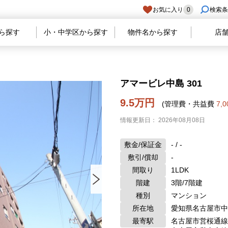
お気に入り
0
検索条
ら探す
小・中学区から探す
物件名から探す
店
アマービレ中島 301
9.5万円
(管理費・共益費
7,
情報更新日： 2026年08月08日
敷金/保証金
- / -
敷引/償却
-
間取り
1LDK
階建
3階/7階建
種別
マンション
所在地
愛知県名古屋市中
最寄駅
名古屋市営桜通線 