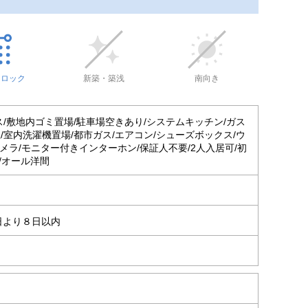
トロック
新築・築浅
南向き
ス/敷地内ゴミ置場/駐車場空きあり/システムキッチン/ガス
/室内洗濯機置場/都市ガス/エアコン/シューズボックス/ウ
カメラ/モニター付きインターホン/保証人不要/2人入居可/初
/オール洋間
日より８日以内