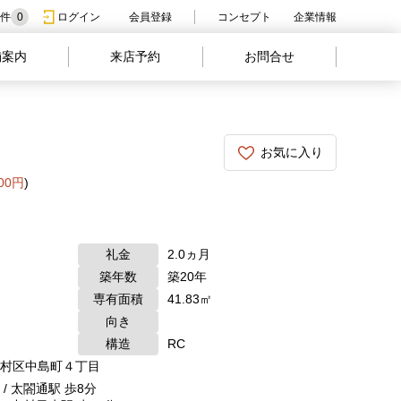
件
0
ログイン
会員登録
コンセプト
企業情報
舗案内
来店予約
お問合せ
お気に入り
000円
)
礼金
2.0ヵ月
築年数
築20年
専有面積
41.83㎡
向き
構造
RC
村区中島町４丁目
/ 太閤通駅 歩8分