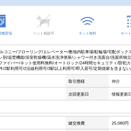
濯機置場
ペット相談可
ネット無料
オー
バルコニー/フローリング/エレベーター/敷地内駐車場/駐輪場/宅配ボック
レ別/追焚機能/浴室乾燥機/温水洗浄便座/シャワー付き洗面台/洗面所独立
光ファイバー/ネット使用料無料/オートロック/24時間セキュリティ/防犯
件/2駅利用可/2沿線利用可/3駅以上利用可/即入居可/定期借家を含まない
取引態様
仲介
次回更新日
情報更新
鍵交換費
25,080円