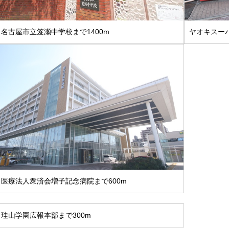
名古屋市立笈瀬中学校まで1400m
ヤオキスーパ
医療法人衆済会増子記念病院まで600m
珪山学園広報本部まで300m