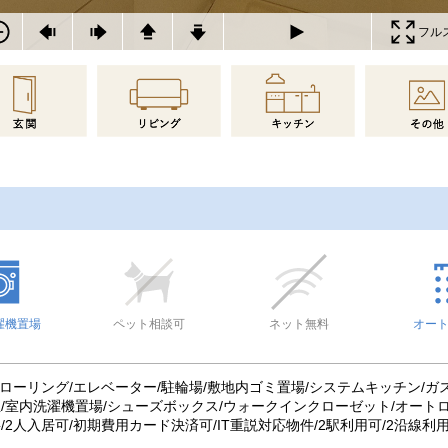
フル
濯機置場
ペット相談可
ネット無料
オー
フローリング/エレベーター/駐輪場/敷地内ゴミ置場/システムキッチン/ガ
/室内洗濯機置場/シューズボックス/ウォークインクローゼット/オートロ
/2人入居可/初期費用カード決済可/IT重説対応物件/2駅利用可/2沿線利用