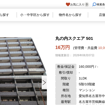
お気に入り
0
検索条
ら探す
小・中学区から探す
物件名から探す
店
丸の内スクエア 501
16万円
(管理費・共益費
10,
情報更新日： 2026年08月07日
敷金/保証金
160,000円 / -
敷引/償却
-
間取り
1LDK
階建
5階/10階建
種別
マンション
所在地
愛知県名古屋市中
最寄駅
名古屋市営鶴舞線 