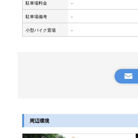
駐車場料金
-
駐車場備考
-
小型バイク置場
-
周辺環境