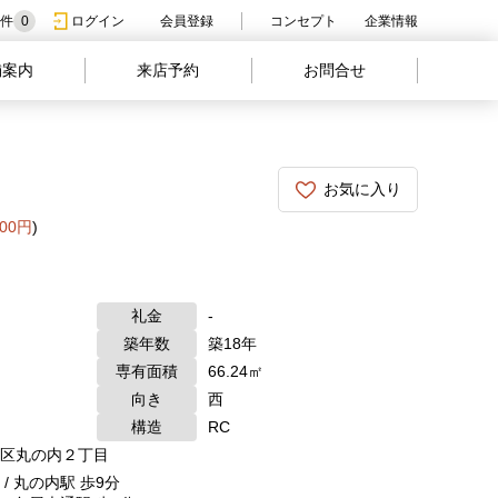
件
0
ログイン
会員登録
コンセプト
企業情報
舗案内
来店予約
お問合せ
お気に入り
000円
)
礼金
-
築年数
築18年
専有面積
66.24㎡
向き
西
構造
RC
区丸の内２丁目
/ 丸の内駅 歩9分