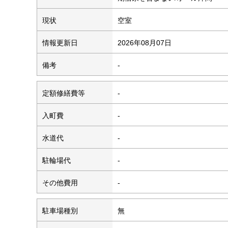
現状
空室
情報更新日
2026年08月07日
備考
-
定額修繕費等
-
入町費
-
水道代
-
駐輪場代
-
その他費用
-
駐車場種別
無