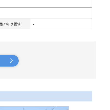
型バイク置場
-