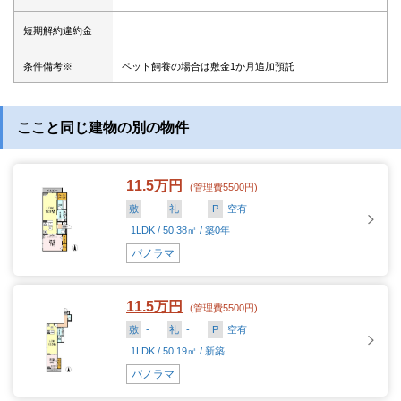
短期解約違約金
条件備考※
ペット飼養の場合は敷金1か月追加預託
ここと同じ建物の別の物件
11.5万円
(管理費5500円)
敷
-
礼
-
P
空有
1LDK / 50.38㎡ / 築0年
パノラマ
11.5万円
(管理費5500円)
敷
-
礼
-
P
空有
1LDK / 50.19㎡ / 新築
パノラマ