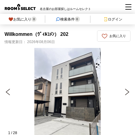
名古屋のお部屋探しはルームセレクト
お気に入り
検索条件
ログイン
0
0
Willkommen（ｳﾞｨﾙｺﾒﾝ） 202
お気に入り
情報更新日： 2026年08月06日
1
/
28