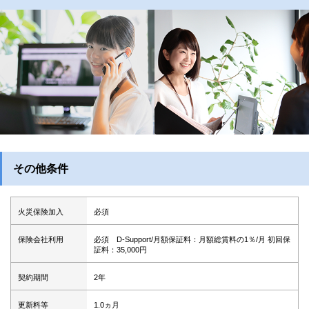
その他条件
火災保険加入
必須
保険会社利用
必須 D-Support/月額保証料：月額総賃料の1％/月 初回保
証料：35,000円
契約期間
2年
更新料等
1.0ヵ月