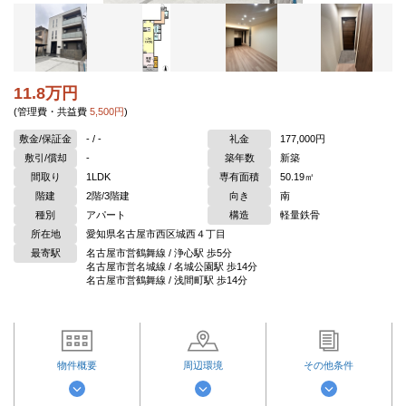
11.8万円
(管理費・共益費
5,500円
)
敷金/保証金
- / -
礼金
177,000円
敷引/償却
-
築年数
新築
間取り
1LDK
専有面積
50.19㎡
階建
2階/3階建
向き
南
種別
アパート
構造
軽量鉄骨
所在地
愛知県名古屋市西区城西４丁目
最寄駅
名古屋市営鶴舞線 / 浄心駅 歩5分
名古屋市営名城線 / 名城公園駅 歩14分
名古屋市営鶴舞線 / 浅間町駅 歩14分
物件概要
周辺環境
その他条件