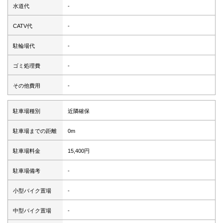
水道代
-
CATV代
-
駐輪場代
-
ゴミ処理費
-
その他費用
-
駐車場種別
近隣確保
駐車場までの距離
0m
駐車場料金
15,400円
駐車場備考
-
小型バイク置場
-
中型バイク置場
-