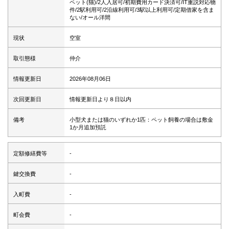
ペット(猫)/2人入居可/初期費用カード決済可/IT重説対応物
件/2駅利用可/2沿線利用可/3駅以上利用可/定期借家を含ま
ない/オール洋間
現状
空室
取引態様
仲介
情報更新日
2026年08月06日
次回更新日
情報更新日より８日以内
備考
小型犬または猫のいずれか1匹：ペット飼養の場合は敷金
1か月追加預託
定額修繕費等
-
鍵交換費
-
入町費
-
町会費
-