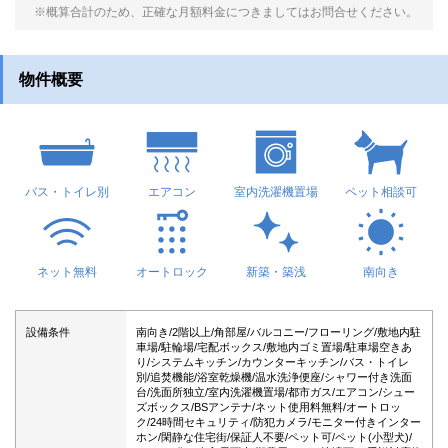
※概算合計のため、正確な月額料金につきましてはお問合せください。
物件概要
バス・トイレ別
エアコン
室内洗濯機置場
ペット相談可
ネット無料
オートロック
新築・築浅
南向き
設備条件
南向き/2階以上/角部屋/バルコニー/フローリング/敷地内駐
車場/駐輪場/宅配ボックス/敷地内ゴミ置場/駐車場空きあ
り/システムキッチン/カウンターキッチン/バス・トイレ
別/追焚機能/浴室乾燥機/温水洗浄便座/シャワー付き洗面
台/洗面所独立/室内洗濯機置場/都市ガス/エアコン/シュー
ズボックス/BSアンテナ/ネット使用料無料/オートロッ
ク/24時間セキュリティ/防犯カメラ/モニター付きインター
ホン/閑静な住宅街/保証人不要/ペット可/ペット(小型犬)/