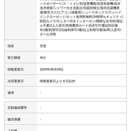
ィスポーザー/バス・トイレ別/追焚機能/浴室乾燥機/温水
洗浄便座/シャワー付き洗面台/洗面所独立/室内洗濯機置
場/都市ガス/エアコン/床暖房/シューズボックス/ウォーク
インクローゼット/ネット使用料無料/24時間セキュリティ/
防犯カメラ/モニター付きインターホン/閑静な住宅街/保証
人不要/2人入居可/初期費用カード決済可/IT重説対応物
件/2駅利用可/2沿線利用可/3駅以上利用可/駅前/即入居可/
オール洋間
現状
空室
取引態様
仲介
情報更新日
2026年08月04日
次回更新日
情報更新日より８日以内
備考
-
定額修繕費等
-
鍵交換費
-