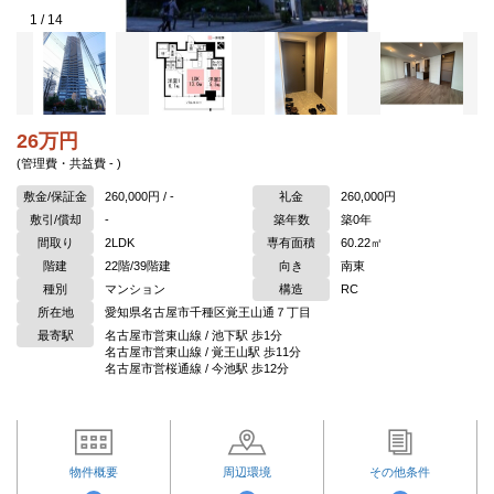
1
/
14
26万円
(管理費・共益費 - )
敷金/保証金
260,000円 / -
礼金
260,000円
敷引/償却
-
築年数
築0年
間取り
2LDK
専有面積
60.22㎡
階建
22階/39階建
向き
南東
種別
マンション
構造
RC
所在地
愛知県名古屋市千種区覚王山通７丁目
最寄駅
名古屋市営東山線 / 池下駅 歩1分
名古屋市営東山線 / 覚王山駅 歩11分
名古屋市営桜通線 / 今池駅 歩12分
物件概要
周辺環境
その他条件