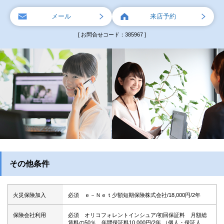
メール
来店予約
[ お問合せコード：385967 ]
その他条件
火災保険加入
必須 ｅ－Ｎｅｔ少額短期保険株式会社/18,000円/2年
保険会社利用
必須 オリコフォレントインシュア/初回保証料 月額総
賃料の50％ 年間保証料10,000円/2年 （個人・保証人