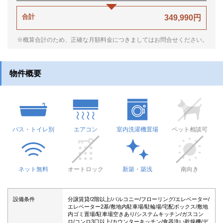
合計
349,990円
※概算合計のため、正確な月額料金につきましてはお問合せください。
物件概要
バス・トイレ別
エアコン
室内洗濯機置場
ペット相談可
ネット無料
オートロック
新築・築浅
南向き
設備条件
分譲賃貸/2階以上/バルコニー/フローリング/エレベーター/
エレベーター2基/敷地内駐車場/駐輪場/宅配ボックス/敷地
内ゴミ置場/駐車場空きあり/システムキッチン/ガスコン
ロ/コンロ3口以上/カウンターキッチン/食器洗い乾燥機/デ