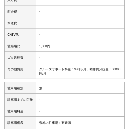
入町費
-
町会費
-
水道代
-
CATV代
-
駐輪場代
1,000円
ゴミ処理費
-
その他費用
クルーズサポート料金：990円/月、補修費分担金：88000
円/月
駐車場種別
無
駐車場までの距離
-
駐車場料金
-
駐車場備考
敷地内駐車場：要確認