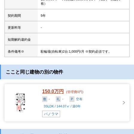
有）
契約期間
5年
更新料等
-
短期解約違約金
条件備考※
駐輪場(自転車)2台:1,000円/月 ※契約必須です。
ここと同じ建物の別の物件
150.0万円
(管理費0円)
敷
-
礼
-
P
空有
3SLDK / 144.07㎡ / 築0年
パノラマ