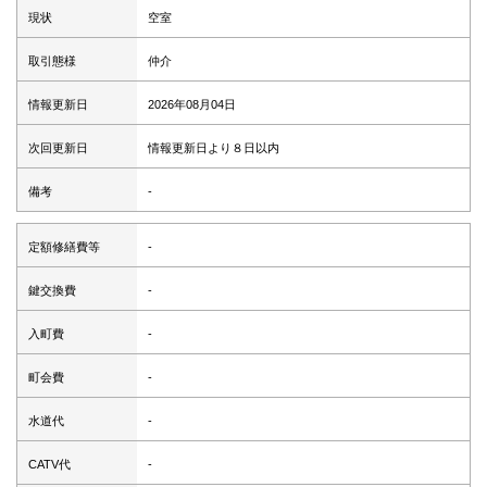
現状
空室
取引態様
仲介
情報更新日
2026年08月04日
次回更新日
情報更新日より８日以内
備考
-
定額修繕費等
-
鍵交換費
-
入町費
-
町会費
-
水道代
-
CATV代
-