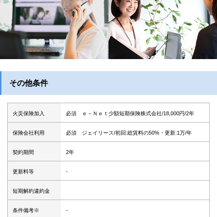
その他条件
火災保険加入
必須 ｅ－Ｎｅｔ少額短期保険株式会社/18,000円/2年
保険会社利用
必須 ジェイリース/初回:総賃料の50%・更新:1万/年
契約期間
2年
更新料等
-
短期解約違約金
条件備考※
-