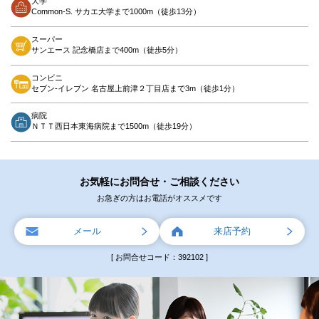
大学
Common-S. サカエ大学まで1000m（徒歩13分）
スーパー
サンエース 記念橋店まで400m（徒歩5分）
コンビニ
セブン-イレブン 名古屋上前津２丁目店まで3m（徒歩1分）
病院
ＮＴＴ西日本東海病院まで1500m（徒歩19分）
お気軽にお問合せ・ご相談ください
お急ぎの方はお電話がオススメです
メール
来店予約
[ お問合せコード：392102 ]