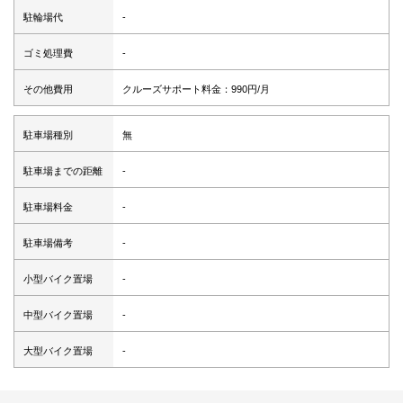
駐輪場代
-
ゴミ処理費
-
その他費用
クルーズサポート料金：990円/月
駐車場種別
無
駐車場までの距離
-
駐車場料金
-
駐車場備考
-
小型バイク置場
-
中型バイク置場
-
大型バイク置場
-