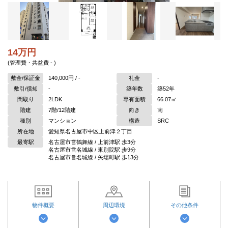
14万円
(管理費・共益費 - )
敷金/保証金
140,000円 / -
礼金
-
敷引/償却
-
築年数
築52年
間取り
2LDK
専有面積
66.07㎡
階建
7階/12階建
向き
南
種別
マンション
構造
SRC
所在地
愛知県名古屋市中区上前津２丁目
最寄駅
名古屋市営鶴舞線 / 上前津駅 歩3分
名古屋市営名城線 / 東別院駅 歩9分
名古屋市営名城線 / 矢場町駅 歩13分
物件概要
周辺環境
その他条件