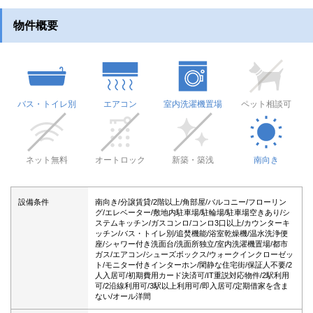
物件概要
バス・トイレ別
エアコン
室内洗濯機置場
ペット相談可
ネット無料
オートロック
新築・築浅
南向き
設備条件
南向き/分譲賃貸/2階以上/角部屋/バルコニー/フローリン
グ/エレベーター/敷地内駐車場/駐輪場/駐車場空きあり/シ
ステムキッチン/ガスコンロ/コンロ3口以上/カウンターキ
ッチン/バス・トイレ別/追焚機能/浴室乾燥機/温水洗浄便
座/シャワー付き洗面台/洗面所独立/室内洗濯機置場/都市
ガス/エアコン/シューズボックス/ウォークインクローゼッ
ト/モニター付きインターホン/閑静な住宅街/保証人不要/2
人入居可/初期費用カード決済可/IT重説対応物件/2駅利用
可/2沿線利用可/3駅以上利用可/即入居可/定期借家を含ま
ない/オール洋間