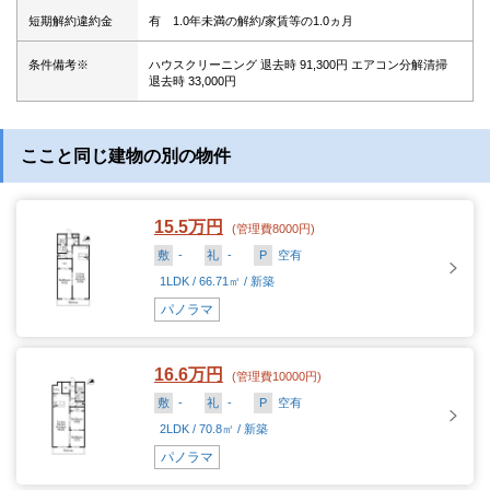
短期解約違約金
有 1.0年未満の解約/家賃等の1.0ヵ月
条件備考※
ハウスクリーニング 退去時 91,300円 エアコン分解清掃
退去時 33,000円
ここと同じ建物の別の物件
15.5万円
(管理費8000円)
敷
-
礼
-
P
空有
1LDK / 66.71㎡ / 新築
パノラマ
16.6万円
(管理費10000円)
敷
-
礼
-
P
空有
2LDK / 70.8㎡ / 新築
パノラマ