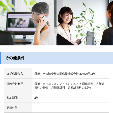
その他条件
火災保険加入
必須 全管協少額短期保険株式会社/20,000円/2年
保険会社利用
必須 オリコフォレントインシュア/初回保証料 月額総
賃料の50％ 月額保証料 月額総賃料の1.2%
契約期間
2年
更新料等
-