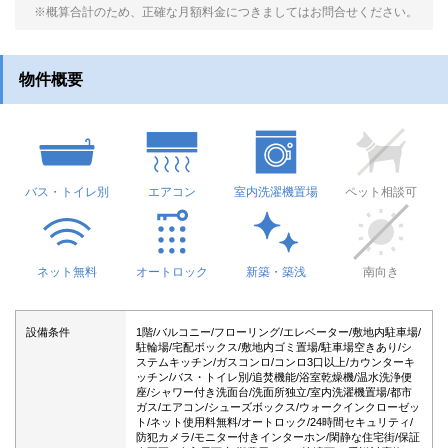
※概算合計のため、正確な月額料金につきましてはお問合せください。
物件概要
バス・トイレ別
エアコン
室内洗濯機置場
ペット相談可
ネット無料
オートロック
新築・築浅
南向き
設備条件
1階/バルコニー/フローリング/エレベーター/敷地内駐車場/
駐輪場/宅配ボックス/敷地内ゴミ置場/駐車場空きあり/シ
ステムキッチン/ガスコンロ/コンロ3口以上/カウンターキ
ッチン/バス・トイレ別/追焚機能/浴室乾燥機/温水洗浄便
座/シャワー付き洗面台/洗面所独立/室内洗濯機置場/都市
ガス/エアコン/シューズボックス/ウォークインクローゼッ
ト/ネット使用料無料/オートロック/24時間セキュリティ/
防犯カメラ/モニター付きインターホン/閑静な住宅街/保証