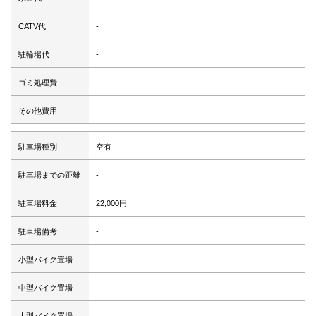
CATV代
-
駐輪場代
-
ゴミ処理費
-
その他費用
-
駐車場種別
空有
駐車場までの距離
-
駐車場料金
22,000円
駐車場備考
-
小型バイク置場
-
中型バイク置場
-