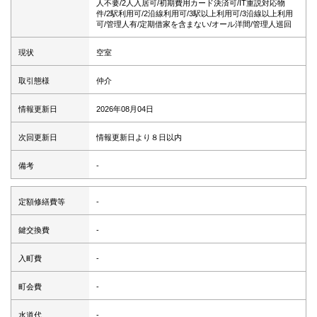
人不要/2人入居可/初期費用カード決済可/IT重説対応物
件/2駅利用可/2沿線利用可/3駅以上利用可/3沿線以上利用
可/管理人有/定期借家を含まない/オール洋間/管理人巡回
現状
空室
取引態様
仲介
情報更新日
2026年08月04日
次回更新日
情報更新日より８日以内
備考
-
定額修繕費等
-
鍵交換費
-
入町費
-
町会費
-
水道代
-