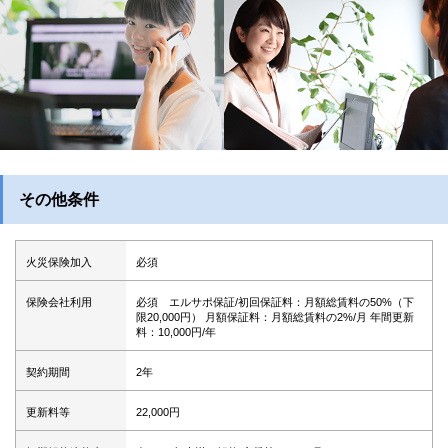
その他条件
火災保険加入
必須
保険会社利用
必須 エルサポ保証/初回保証料：月額総賃料の50%（下
限20,000円） 月額保証料：月額総賃料の2%/月 年間更新
料：10,000円/年
契約期間
2年
更新料等
22,000円