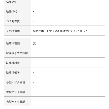
CATV代
-
駐輪場代
-
ゴミ処理費
-
その他費用
緊急サポート費（火災保険含む）：2750円/月
駐車場種別
無
駐車場までの距離
-
駐車場料金
-
駐車場備考
-
小型バイク置場
-
中型バイク置場
-
大型バイク置場
-