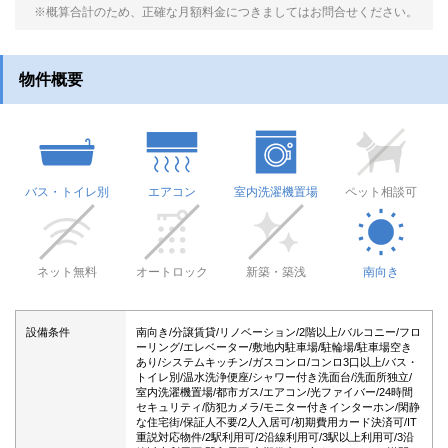
※概算合計のため、正確な月額料金につきましてはお問合せください。
物件概要
バス・トイレ別
エアコン
室内洗濯機置場
ペット相談可
ネット無料
オートロック
新築・築浅
南向き
設備条件
南向き/分譲賃貸/リノベーション/2階以上/バルコニー/フロ
ーリング/エレベーター/敷地内駐車場/駐輪場/駐車場空き
あり/システムキッチン/ガスコンロ/コンロ3口以上/バス・
トイレ別/温水洗浄便座/シャワー付き洗面台/洗面所独立/
室内洗濯機置場/都市ガス/エアコン/光ファイバー/24時間
セキュリティ/防犯カメラ/モニター付きインターホン/閑静
な住宅街/保証人不要/2人入居可/初期費用カード決済可/IT
重説対応物件/2駅利用可/2沿線利用可/3駅以上利用可/3沿