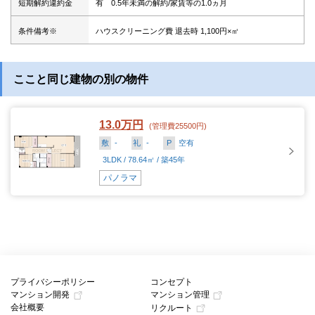
短期解約違約金
有 0.5年未満の解約/家賃等の1.0ヵ月
条件備考※
ハウスクリーニング費 退去時 1,100円×㎡
ここと同じ建物の別の物件
13.0万円
(管理費25500円)
敷
-
礼
-
P
空有
3LDK / 78.64㎡ / 築45年
パノラマ
プライバシーポリシー
コンセプト
マンション開発
マンション管理
会社概要
リクルート