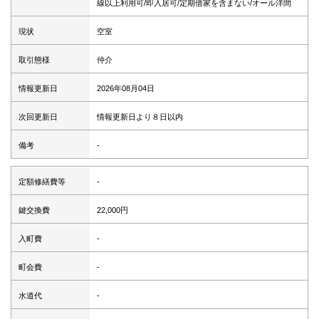
線以上利用可/即入居可/定期借家を含まない/オール洋間
現状
空室
取引態様
仲介
情報更新日
2026年08月04日
次回更新日
情報更新日より８日以内
備考
-
定額修繕費等
-
鍵交換費
22,000円
入町費
-
町会費
-
水道代
-