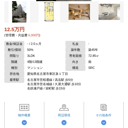
12.5万円
(管理費・共益費
6,000円
)
敷金/保証金
- / 2.0ヵ月
礼金
-
敷引/償却
50%
築年数
築45年
間取り
3LDK
専有面積
72.85㎡
階建
4階/13階建
向き
南
種別
マンション
構造
SRC
所在地
愛知県名古屋市東区泉１丁目
最寄駅
名古屋市営桜通線 / 高岳駅 歩5分
名古屋市営名城線 / 久屋大通駅 歩10分
名鉄瀬戸線 / 栄町駅 歩15分
物件概要
周辺環境
その他条件