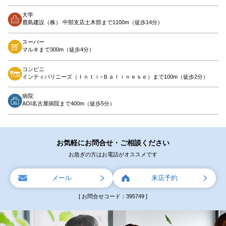
大学
鹿島建設（株） 中部支店土木部まで1100m（徒歩14分）
スーパー
マルキまで300m（徒歩4分）
コンビニ
インティバリニーズ（Ｉｎｔｉ−Ｂａｌｉｎｅｓｅ）まで100m（徒歩2分）
病院
AOI名古屋病院まで400m（徒歩5分）
お気軽にお問合せ・ご相談ください
お急ぎの方はお電話がオススメです
メール
来店予約
[ お問合せコード：395749 ]