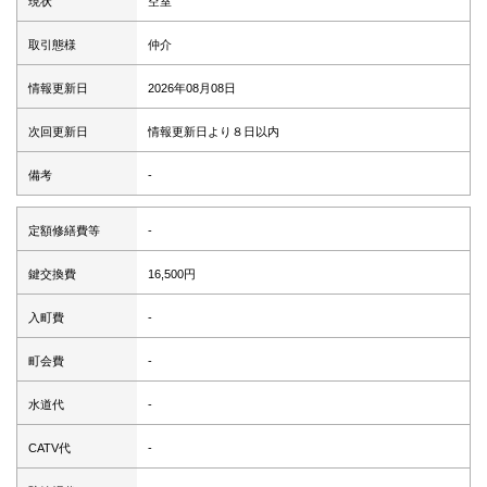
現状
空室
取引態様
仲介
情報更新日
2026年08月08日
次回更新日
情報更新日より８日以内
備考
-
定額修繕費等
-
鍵交換費
16,500円
入町費
-
町会費
-
水道代
-
CATV代
-