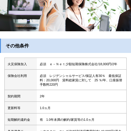
その他条件
火災保険加入
必須 ｅ－Ｎｅｔ少額短期保険株式会社/18,000円/2年
保険会社利用
必須 レジデンシャルサービス/保証人有30％ 最低保証
料：20,000円 賃料総家賃に対して 25 ％/年、口座振替
手数料220円
契約期間
2年
更新料等
1.0ヵ月
短期解約違約金
有 1.0年未満の解約/家賃等の1.0ヵ月