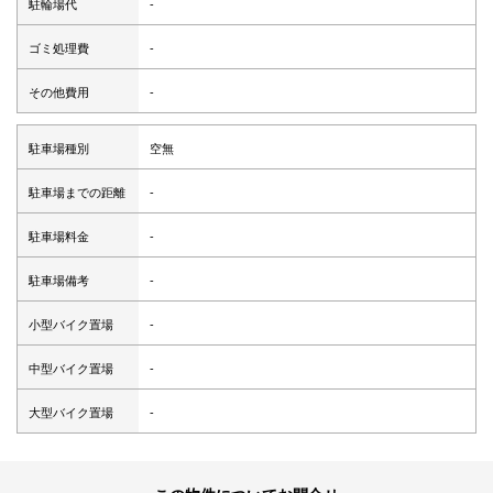
駐輪場代
-
ゴミ処理費
-
その他費用
-
駐車場種別
空無
駐車場までの距離
-
駐車場料金
-
駐車場備考
-
小型バイク置場
-
中型バイク置場
-
大型バイク置場
-