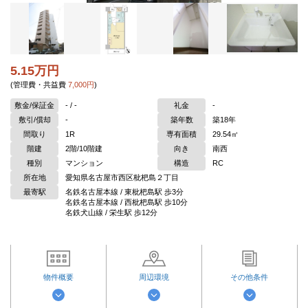
5.15万円
(管理費・共益費
7,000円
)
敷金/保証金
- / -
礼金
-
敷引/償却
-
築年数
築18年
間取り
1R
専有面積
29.54㎡
階建
2階/10階建
向き
南西
種別
マンション
構造
RC
所在地
愛知県名古屋市西区枇杷島２丁目
最寄駅
名鉄名古屋本線 / 東枇杷島駅 歩3分
名鉄名古屋本線 / 西枇杷島駅 歩10分
名鉄犬山線 / 栄生駅 歩12分
物件概要
周辺環境
その他条件