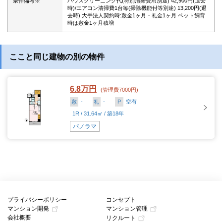
条件備考※
ハウスクリーニング代(特別清掃費用別途) 42,900円(退去
時)/エアコン清掃費1台毎(掃除機能付等別途) 13,200円(退
去時) 大手法人契約時:敷金1ヶ月・礼金1ヶ月 ペット飼育
時は敷金1ヶ月積増
ここと同じ建物の別の物件
6.8万円
(管理費7000円)
敷
-
礼
-
P
空有
1R / 31.64㎡ / 築18年
パノラマ
プライバシーポリシー
コンセプト
マンション開発
マンション管理
会社概要
リクルート