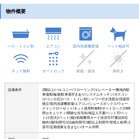
物件概要
バス・トイレ別
エアコン
室内洗濯機置場
ペット相談可
ネット無料
オートロック
新築・築浅
南向き
設備条件
2階以上/バルコニー/フローリング/エレベーター/敷地内駐
車場/駐輪場/駐車場空きあり/システムキッチン/ガスコン
ロ/コンロ2口/バス・トイレ別/シャワー付き洗面台/洗面所
独立/室内洗濯機置場/エアコン/シューズボックス/ウォー
クインクローゼット/ネット使用料無料/オートロック/24時
間セキュリティ/閑静な住宅街/保証人不要/ペット可/ペッ
ト(小型犬)/ペット(猫)/初期費用カード決済可/IT重説対応
物件/2駅利用可/2沿線利用可/3駅以上利用可/管理人有/即入
居可/定期借家を含まない/オール洋間