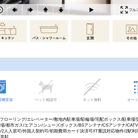
フル
濯機置場
ペット相談可
ネット無料
オー
/フローリング/エレベーター/敷地内駐車場/駐輪場/宅配ボックス/駐車場空
/都市ガス/エアコン/シューズボックス/BSアンテナ/CSアンテナ/CAT
/2人入居可/外国人契約可/初期費用カード決済可/IT重説対応物件/2駅利
人常駐