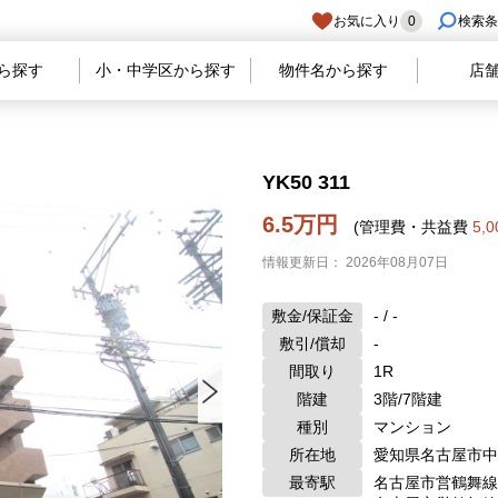
お気に入り
0
検索条
ら探す
小・中学区から探す
物件名から探す
店
YK50 311
6.5万円
(管理費・共益費
5,
情報更新日： 2026年08月07日
敷金/保証金
- / -
敷引/償却
-
間取り
1R
階建
3階/7階建
種別
マンション
所在地
愛知県名古屋市中
最寄駅
名古屋市営鶴舞線 