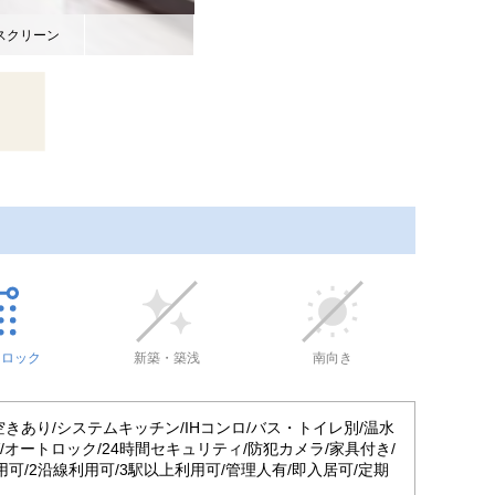
スクリーン
トロック
新築・築浅
南向き
きあり/システムキッチン/IHコンロ/バス・トイレ別/温水
V/オートロック/24時間セキュリティ/防犯カメラ/家具付き/
用可/2沿線利用可/3駅以上利用可/管理人有/即入居可/定期