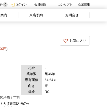
件
0
ログイン
会員登録
コンセプト
企業情報
舗案内
来店予約
お問合せ
お気に入り
000円
)
礼金
-
築年数
築35年
専有面積
34.64㎡
向き
東
構造
RC
区松原１丁目
/ 大須観音駅 歩7分