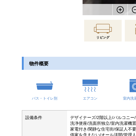
物件概要
バス・トイレ別
エアコン
室内洗
設備条件
デザイナーズ/2階以上/バルコニー
洗浄便座/洗面所独立/室内洗濯機置場
家電付き/閑静な住宅街/保証人不要
借家を含まない/オール洋間/管理