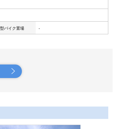
型バイク置場
-