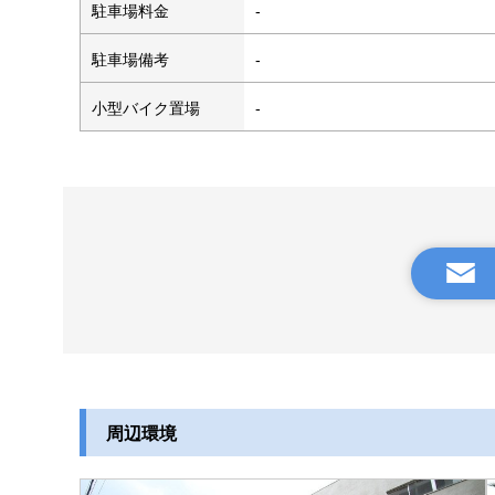
駐車場料金
-
駐車場備考
-
小型バイク置場
-
周辺環境