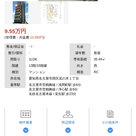
9.55万円
(管理費・共益費
10,990円
)
敷金/保証金
- / -
礼金
-
敷引/償却
-
築年数
新築
間取り
1LDK
専有面積
35.44㎡
階建
13階/15階建
向き
西
種別
マンション
構造
RC
所在地
愛知県名古屋市西区花の木１丁目
最寄駅
名古屋市営鶴舞線 / 浅間町駅 歩6分
名古屋市営鶴舞線 / 浄心駅 歩9分
名鉄名古屋本線 / 栄生駅 歩23分
物件概要
周辺環境
その他条件