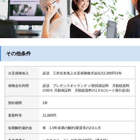
その他条件
火災保険加入
必須 三井住友海上火災保険株式会社/11,000円/1年
保険会社利用
必須 プレサンスギャランティ/初回保証料 月額総賃料
の50％ 月額保証料 月額総賃料の1.5％(カード発行必須)
契約期間
1年
更新料等
11,000円
短期解約違約金
有 1.0年未満の解約/家賃等の2.0ヵ月