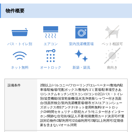
物件概要
バス・トイレ別
エアコン
室内洗濯機置場
ペット相談可
ネット無料
オートロック
新築・築浅
南向き
設備条件
2階以上/バルコニー/フローリング/エレベーター/敷地内駐
車場/駐輪場/宅配ボックス/敷地内ゴミ置場/駐車場空きあ
り/システムキッチン/ガスコンロ/コンロ2口/バス・トイレ
別/追焚機能/浴室乾燥機/温水洗浄便座/シャワー付き洗面
台/洗面所独立/室内洗濯機置場/都市ガス/エアコン/シュー
ズボックス/BSアンテナ/ネット使用料無料/オートロッ
ク/24時間セキュリティ/防犯カメラ/モニター付きインター
ホン/閑静な住宅街/保証人不要/初期費用カード決済可/IT重
説対応物件/2駅利用可/2沿線利用可/3駅以上利用可/定期借
家を含まない/オール洋間