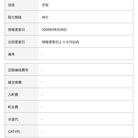
現状
空室
取引態様
仲介
情報更新日
2026年08月04日
次回更新日
情報更新日より８日以内
備考
-
定額修繕費等
-
鍵交換費
-
入町費
-
町会費
-
水道代
-
CATV代
-