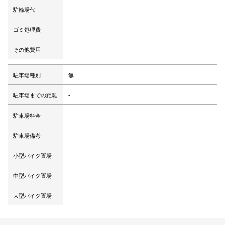
駐輪場代
-
ゴミ処理費
-
その他費用
-
駐車場種別
無
駐車場までの距離
-
駐車場料金
-
駐車場備考
-
小型バイク置場
-
中型バイク置場
-
大型バイク置場
-