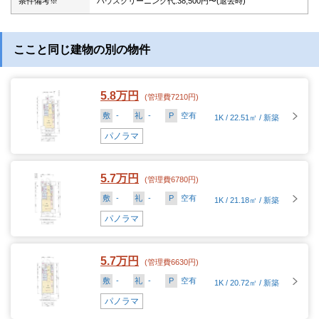
条件備考※
ハウスクリーニング代:38,500円〜(退去時)
ここと同じ建物の別の物件
5.8万円
(管理費7210円)
敷
-
礼
-
P
空有
1K / 22.51㎡ / 新築
パノラマ
5.7万円
(管理費6780円)
敷
-
礼
-
P
空有
1K / 21.18㎡ / 新築
パノラマ
5.7万円
(管理費6630円)
敷
-
礼
-
P
空有
1K / 20.72㎡ / 新築
パノラマ