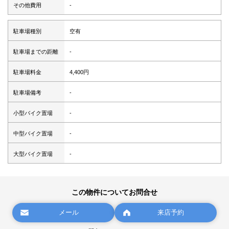
その他費用
-
駐車場種別
空有
駐車場までの距離
-
駐車場料金
4,400円
駐車場備考
-
小型バイク置場
-
中型バイク置場
-
大型バイク置場
-
この物件についてお問合せ
メール
来店予約