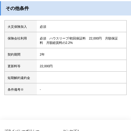
その他条件
火災保険加入
必須
保険会社利用
必須 ハウスリーブ/初回保証料 22,000円 月額保証
料 月額総賃料の2.2%
契約期間
2年
更新料等
22,000円
短期解約違約金
条件備考※
-