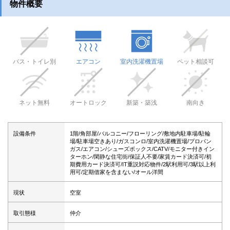
物件概要
バス・トイレ別
エアコン
室内洗濯機置場
ペット相談可
ネット無料
オートロック
新築・築浅
南向き
設備条件
1階/角部屋/バルコニー/フローリング/敷地内駐車場/駐輪
場/駐車場空きあり/ガスコンロ/室内洗濯機置場/プロパン
ガス/エアコン/シューズボックス/CATV/モニター付きイン
ターホン/閑静な住宅街/保証人不要/家賃カード決済可/初
期費用カード決済可/IT重説対応物件/2駅利用可/3駅以上利
用可/定期借家を含まない/オール洋間
現状
空室
取引態様
仲介