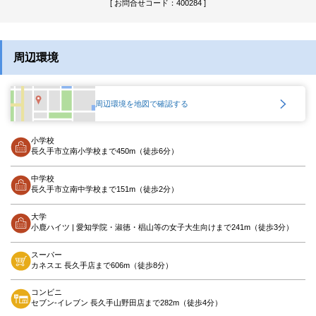
[ お問合せコード：400284 ]
周辺環境
周辺環境を地図で確認する
小学校
長久手市立南小学校まで450m（徒歩6分）
中学校
長久手市立南中学校まで151m（徒歩2分）
大学
小鹿ハイツ | 愛知学院・淑徳・椙山等の女子大生向けまで241m（徒歩3分）
スーパー
カネスエ 長久手店まで606m（徒歩8分）
コンビニ
セブン-イレブン 長久手山野田店まで282m（徒歩4分）