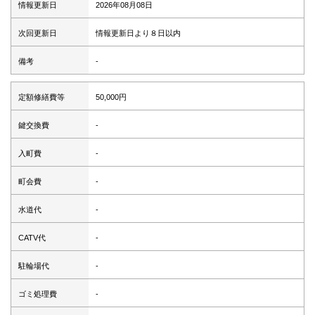
情報更新日
2026年08月08日
次回更新日
情報更新日より８日以内
備考
-
定額修繕費等
50,000円
鍵交換費
-
入町費
-
町会費
-
水道代
-
CATV代
-
駐輪場代
-
ゴミ処理費
-