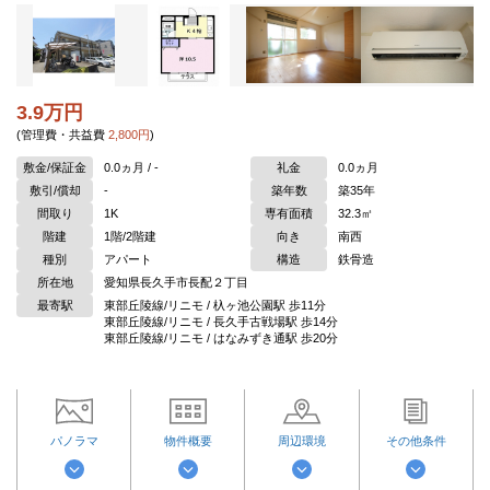
3.9万円
(管理費・共益費
2,800円
)
敷金/保証金
0.0ヵ月 / -
礼金
0.0ヵ月
敷引/償却
-
築年数
築35年
間取り
1K
専有面積
32.3㎡
階建
1階/2階建
向き
南西
種別
アパート
構造
鉄骨造
所在地
愛知県長久手市長配２丁目
最寄駅
東部丘陵線/リニモ / 杁ヶ池公園駅 歩11分
東部丘陵線/リニモ / 長久手古戦場駅 歩14分
東部丘陵線/リニモ / はなみずき通駅 歩20分
パノラマ
物件概要
周辺環境
その他条件