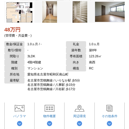
48万円
(管理費・共益費 - )
敷金/保証金
1.0ヵ月 / -
礼金
1.0ヵ月
敷引/償却
-
築年数
築8年
間取り
3LDK
専有面積
123.26㎡
階建
4階/4階建
向き
南西
種別
マンション
構造
RC
所在地
愛知県名古屋市昭和区南山町
最寄駅
名古屋市営鶴舞線 / いりなか駅 歩5分
名古屋市営鶴舞線 / 八事駅 歩15分
名古屋市営鶴舞線 / 川名駅 歩17分
パノラマ
物件概要
周辺環境
その他条件