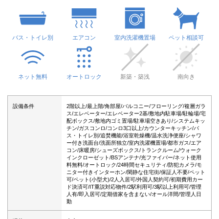
バス・トイレ別
エアコン
室内洗濯機置場
ペット相談可
ネット無料
オートロック
新築・築浅
南向き
設備条件
2階以上/最上階/角部屋/バルコニー/フローリング/複層ガラ
ス/エレベーター/エレベーター2基/敷地内駐車場/駐輪場/宅
配ボックス/敷地内ゴミ置場/駐車場空きあり/システムキッ
チン/ガスコンロ/コンロ3口以上/カウンターキッチン/バ
ス・トイレ別/追焚機能/浴室乾燥機/温水洗浄便座/シャワ
ー付き洗面台/洗面所独立/室内洗濯機置場/都市ガス/エア
コン/床暖房/シューズボックス/トランクルーム/ウォーク
インクローゼット/BSアンテナ/光ファイバー/ネット使用
料無料/オートロック/24時間セキュリティ/防犯カメラ/モ
ニター付きインターホン/閑静な住宅街/保証人不要/ペット
可/ペット(小型犬)/2人入居可/外国人契約可/初期費用カー
ド決済可/IT重説対応物件/2駅利用可/3駅以上利用可/管理
人有/即入居可/定期借家を含まない/オール洋間/管理人日
勤