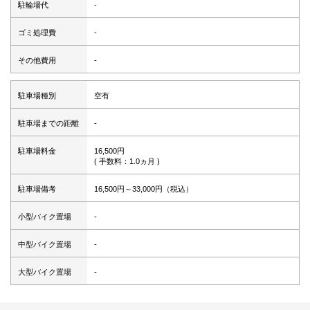
駐輪場代
-
ゴミ処理費
-
その他費用
-
駐車場種別
空有
駐車場までの距離
-
駐車場料金
16,500円
( 手数料：1.0ヵ月 )
駐車場備考
16,500円～33,000円（税込）
小型バイク置場
-
中型バイク置場
-
大型バイク置場
-