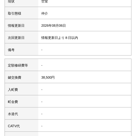
現状
空室
取引態様
仲介
情報更新日
2026年08月06日
次回更新日
情報更新日より８日以内
備考
-
定額修繕費等
-
鍵交換費
38,500円
入町費
-
町会費
-
水道代
-
CATV代
-