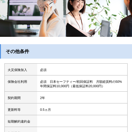
その他条件
火災保険加入
必須
保険会社利用
必須 日本セーフティー/初回保証料 月額総賃料の50%
年間保証料10,000円（最低保証料20,000円）
契約期間
2年
更新料等
0.5ヵ月
短期解約違約金