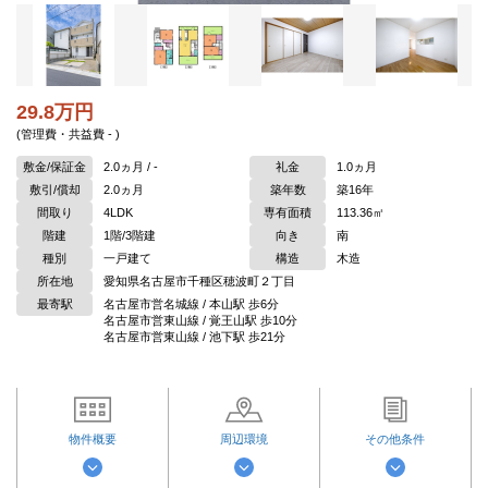
29.8万円
(管理費・共益費 - )
敷金/保証金
2.0ヵ月 / -
礼金
1.0ヵ月
敷引/償却
2.0ヵ月
築年数
築16年
間取り
4LDK
専有面積
113.36㎡
階建
1階/3階建
向き
南
種別
一戸建て
構造
木造
所在地
愛知県名古屋市千種区穂波町２丁目
最寄駅
名古屋市営名城線 / 本山駅 歩6分
名古屋市営東山線 / 覚王山駅 歩10分
名古屋市営東山線 / 池下駅 歩21分
物件概要
周辺環境
その他条件