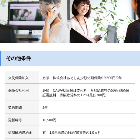
その他条件
火災保険加入
必須 株式会社あそしあ少額短期保険/19,500円/2年
保険会社利用
必須 CASA/初回保証委託料 月額総賃料の50% 継続保
証委託料 月額総賃料の1.2%(最低700円)
契約期間
2年
更新料等
16,500円
短期解約違約金
有 1.0年未満の解約/家賃等の1.0ヵ月