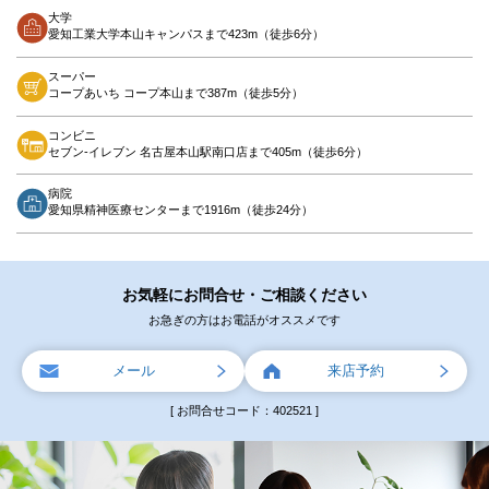
大学
愛知工業大学本山キャンパスまで423m（徒歩6分）
スーパー
コープあいち コープ本山まで387m（徒歩5分）
コンビニ
セブン-イレブン 名古屋本山駅南口店まで405m（徒歩6分）
病院
愛知県精神医療センターまで1916m（徒歩24分）
お気軽にお問合せ・ご相談ください
お急ぎの方はお電話がオススメです
メール
来店予約
[ お問合せコード：402521 ]