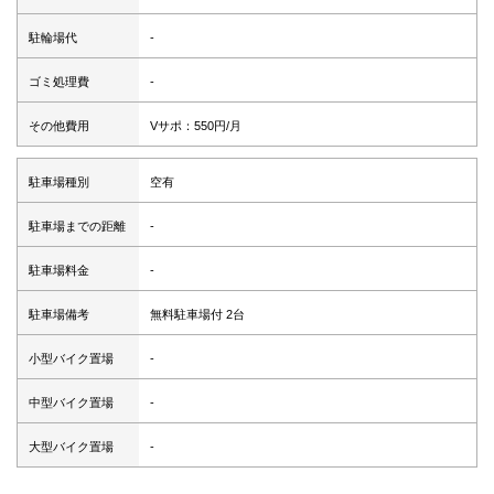
駐輪場代
-
ゴミ処理費
-
その他費用
Vサポ：550円/月
駐車場種別
空有
駐車場までの距離
-
駐車場料金
-
駐車場備考
無料駐車場付 2台
小型バイク置場
-
中型バイク置場
-
大型バイク置場
-