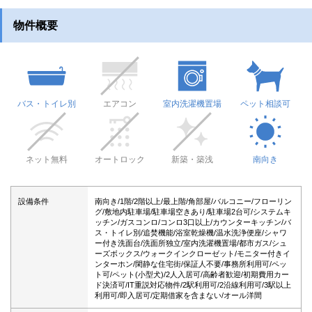
物件概要
バス・トイレ別
エアコン
室内洗濯機置場
ペット相談可
ネット無料
オートロック
新築・築浅
南向き
設備条件
南向き/1階/2階以上/最上階/角部屋/バルコニー/フローリン
グ/敷地内駐車場/駐車場空きあり/駐車場2台可/システムキ
ッチン/ガスコンロ/コンロ3口以上/カウンターキッチン/バ
ス・トイレ別/追焚機能/浴室乾燥機/温水洗浄便座/シャワ
ー付き洗面台/洗面所独立/室内洗濯機置場/都市ガス/シュ
ーズボックス/ウォークインクローゼット/モニター付きイ
ンターホン/閑静な住宅街/保証人不要/事務所利用可/ペッ
ト可/ペット(小型犬)/2人入居可/高齢者歓迎/初期費用カー
ド決済可/IT重説対応物件/2駅利用可/2沿線利用可/3駅以上
利用可/即入居可/定期借家を含まない/オール洋間