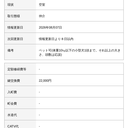
現状
空室
取引態様
仲介
情報更新日
2026年08月07日
次回更新日
情報更新日より８日以内
備考
ペット可(体重10㎏以下の小型犬1頭まで。それ以上の大き
さ、頭数は応談)
定額修繕費等
-
鍵交換費
22,000円
入町費
-
町会費
-
水道代
-
CATV代
-