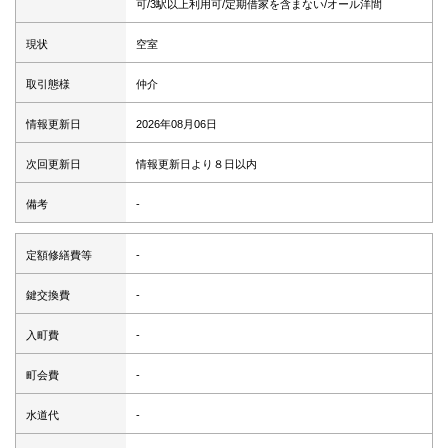
可/3駅以上利用可/定期借家を含まない/オール洋間
現状
空室
取引態様
仲介
情報更新日
2026年08月06日
次回更新日
情報更新日より８日以内
備考
-
定額修繕費等
-
鍵交換費
-
入町費
-
町会費
-
水道代
-