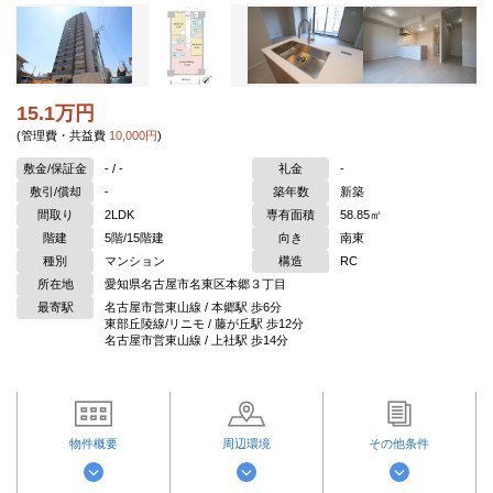
15.1万円
(管理費・共益費
10,000円
)
敷金/保証金
- / -
礼金
-
敷引/償却
-
築年数
新築
間取り
2LDK
専有面積
58.85㎡
階建
5階/15階建
向き
南東
種別
マンション
構造
RC
所在地
愛知県名古屋市名東区本郷３丁目
最寄駅
名古屋市営東山線 / 本郷駅 歩6分
東部丘陵線/リニモ / 藤が丘駅 歩12分
名古屋市営東山線 / 上社駅 歩14分
物件概要
周辺環境
その他条件