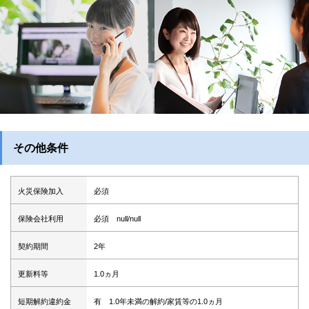
その他条件
火災保険加入
必須
保険会社利用
必須 null/null
契約期間
2年
更新料等
1.0ヵ月
短期解約違約金
有 1.0年未満の解約/家賃等の1.0ヵ月