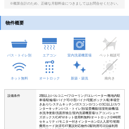
※概算合計のため、正確な月額料金につきましてはお問合せください。
物件概要
バス・トイレ別
エアコン
室内洗濯機置場
ペット相談可
ネット無料
オートロック
新築・築浅
南向き
設備条件
2階以上/バルコニー/フローリング/エレベーター/敷地内駐
車場/駐輪場/バイク可/小型バイク/宅配ボックス/駐車場空
きあり/システムキッチン/ガスコンロ/コンロ3口以上/カウ
ンターキッチン/バス・トイレ別/追焚機能/浴室乾燥機/温
水洗浄便座/洗面所独立/室内洗濯機置場/エアコン/シュー
ズボックス/CATV/ネット使用料無料/オートロック/24時間
セキュリティ/モニター付きインターホン/2人入居可/初期
費用カード決済可/IT重説対応物件/2駅利用可/2沿線利用