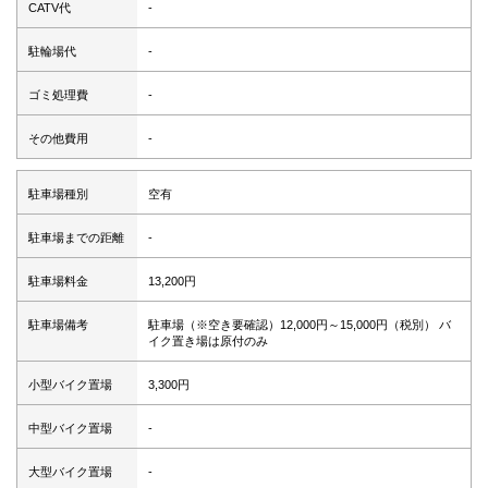
CATV代
-
駐輪場代
-
ゴミ処理費
-
その他費用
-
駐車場種別
空有
駐車場までの距離
-
駐車場料金
13,200円
駐車場備考
駐車場（※空き要確認）12,000円～15,000円（税別） バ
イク置き場は原付のみ
小型バイク置場
3,300円
中型バイク置場
-
大型バイク置場
-