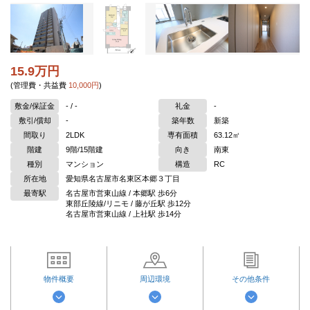
15.9万円
(管理費・共益費
10,000円
)
敷金/保証金
- / -
礼金
-
敷引/償却
-
築年数
新築
間取り
2LDK
専有面積
63.12㎡
階建
9階/15階建
向き
南東
種別
マンション
構造
RC
所在地
愛知県名古屋市名東区本郷３丁目
最寄駅
名古屋市営東山線 / 本郷駅 歩6分
東部丘陵線/リニモ / 藤が丘駅 歩12分
名古屋市営東山線 / 上社駅 歩14分
物件概要
周辺環境
その他条件