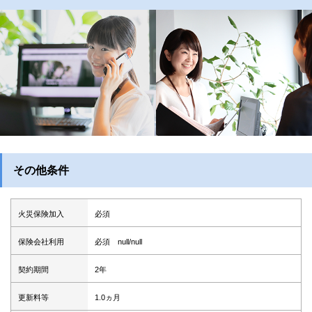
その他条件
火災保険加入
必須
保険会社利用
必須 null/null
契約期間
2年
更新料等
1.0ヵ月