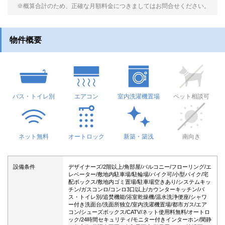
※概算合計のため、正確な月額料金につきましてはお問合せください。
物件概要
バス・トイレ別
エアコン
室内洗濯機置場
ペット相談可
ネット無料
オートロック
新築・築浅
南向き
設備条件
デザイナーズ/2階以上/角部屋/バルコニー/フローリング/エ
レベーター/敷地内駐車場/駐輪場/バイク可/小型バイク/宅
配ボックス/敷地内ゴミ置場/駐車場空きあり/システムキッ
チン/ガスコンロ/コンロ3口以上/カウンターキッチン/バ
ス・トイレ別/追焚機能/浴室乾燥機/温水洗浄便座/シャワ
ー付き洗面台/洗面所独立/室内洗濯機置場/都市ガス/エア
コン/シューズボックス/CATV/ネット使用料無料/オートロ
ック/24時間セキュリティ/モニター付きインターホン/閑静