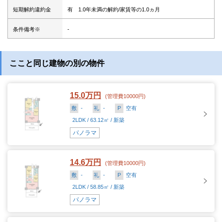
短期解約違約金
有 1.0年未満の解約/家賃等の1.0ヵ月
条件備考※
-
ここと同じ建物の別の物件
15.0万円
(管理費10000円)
敷
-
礼
-
P
空有
2LDK / 63.12㎡ / 新築
パノラマ
14.6万円
(管理費10000円)
敷
-
礼
-
P
空有
2LDK / 58.85㎡ / 新築
パノラマ