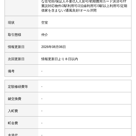
な住宅街/保証人不要/2人入居可/初期費用カード決済可/IT
重説対応物件/2駅利用可/2沿線利用可/3駅以上利用可/定期
借家を含まない/通風良好/オール洋間
現状
空室
取引態様
仲介
情報更新日
2026年08月06日
次回更新日
情報更新日より８日以内
備考
-
定額修繕費等
-
鍵交換費
-
入町費
-
町会費
-
水道代
-