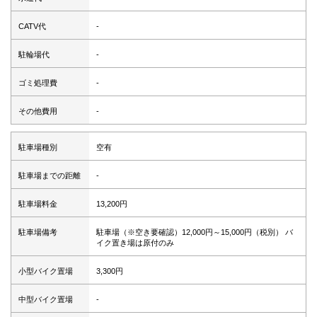
CATV代
-
駐輪場代
-
ゴミ処理費
-
その他費用
-
駐車場種別
空有
駐車場までの距離
-
駐車場料金
13,200円
駐車場備考
駐車場（※空き要確認）12,000円～15,000円（税別） バ
イク置き場は原付のみ
小型バイク置場
3,300円
中型バイク置場
-