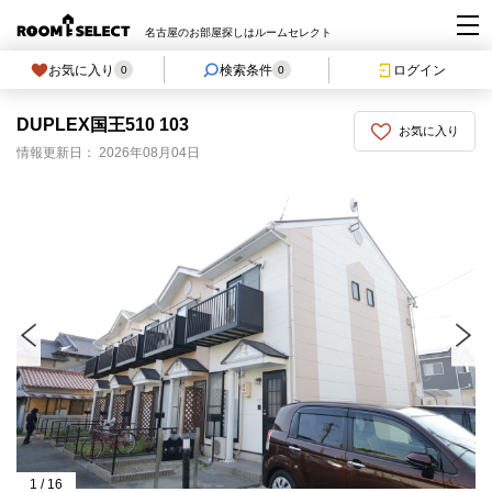
名古屋のお部屋探しはルームセレクト
お気に入り
検索条件
ログイン
0
0
DUPLEX国王510 103
お気に入り
情報更新日： 2026年08月04日
1
/
16