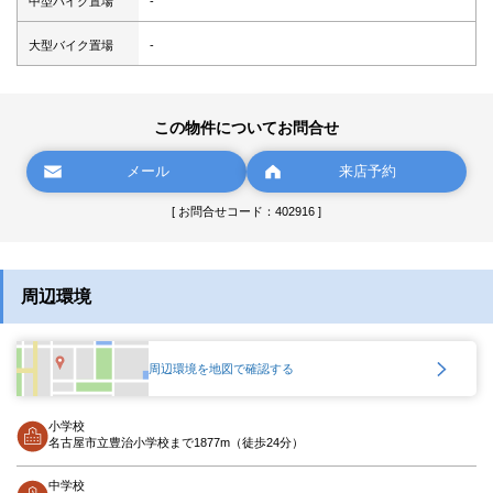
中型バイク置場
-
大型バイク置場
-
この物件についてお問合せ
メール
来店予約
[ お問合せコード：402916 ]
周辺環境
周辺環境を地図で確認する
小学校
名古屋市立豊治小学校まで1877m（徒歩24分）
中学校