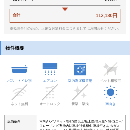
合計
112,180円
※概算合計のため、正確な月額料金につきましてはお問合せください。
物件概要
バス・トイレ別
エアコン
室内洗濯機置場
ペット相談可
ネット無料
オートロック
新築・築浅
南向き
設備条件
南向き/メゾネット/1階/2階以上/最上階/専用庭/バルコニー/
フローリング/敷地内駐車場/浄化槽/駐車場空きあり/ガス