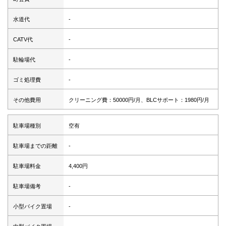
水道代
-
CATV代
-
駐輪場代
-
ゴミ処理費
-
その他費用
クリーニング費：50000円/月、BLCサポート：1980円/月
駐車場種別
空有
駐車場までの距離
-
駐車場料金
4,400円
駐車場備考
-
小型バイク置場
-