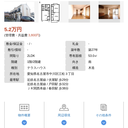
5.2万円
(管理費・共益費
3,800円
)
敷金/保証金
- / -
礼金
-
敷引/償却
-
築年数
築27年
間取り
2LDK
専有面積
53.0㎡
階建
1階/2階建
向き
南
種別
テラスハウス
構造
木造
所在地
愛知県名古屋市中川区江松３丁目
最寄駅
近鉄名古屋線 / 伏屋駅 歩29分
近鉄名古屋線 / 戸田駅 歩32分
ＪＲ関西本線 / 春田駅 歩38分
物件概要
周辺環境
その他条件