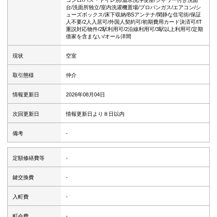
コンロ/バス・トイレ別/温水洗浄便座/シャワー付き洗面
台/洗面所独立/室内洗濯機置場/プロパンガス/エアコン/シ
ューズボックス/床下収納/BSアンテナ/閑静な住宅街/保証
人不要/2人入居可/外国人契約可/初期費用カード決済可/IT
重説対応物件/2駅利用可/2沿線利用可/3駅以上利用可/定期
借家を含まない/オール洋間
現状
空室
取引態様
仲介
情報更新日
2026年08月04日
次回更新日
情報更新日より８日以内
備考
-
定額修繕費等
-
鍵交換費
-
入町費
-
町会費
-