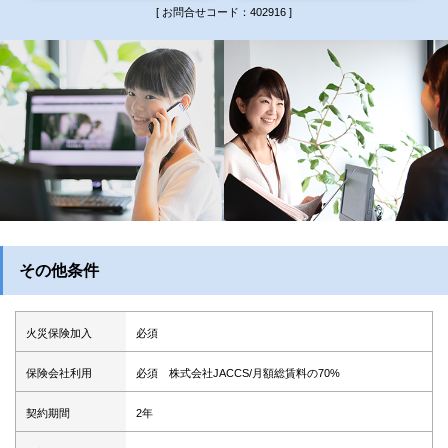
[ お問合せコード：402916 ]
その他条件
火災保険加入
必須
保険会社利用
必須 株式会社JACCS/月額総賃料の70%
契約期間
2年