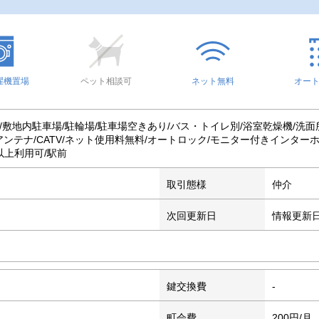
濯機置場
ペット相談可
ネット無料
オー
ー/敷地内駐車場/駐輪場/駐車場空きあり/バス・トイレ別/浴室乾燥機/洗
アンテナ/CATV/ネット使用料無料/オートロック/モニター付きインター
駅以上利用可/駅前
取引態様
仲介
次回更新日
情報更新
鍵交換費
-
町会費
200円/月