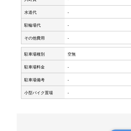
水道代
-
駐輪場代
-
その他費用
-
駐車場種別
空無
駐車場料金
-
駐車場備考
-
小型バイク置場
-