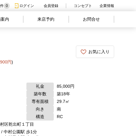
件
0
ログイン
会員登録
コンセプト
企業情報
舗案内
来店予約
お問合せ
お気に入り
,900円
)
礼金
85,000円
築年数
築18年
専有面積
29.7㎡
向き
南
構造
RC
村区乾出町１丁目
/ 中村公園駅 歩1分