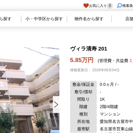
お気に入り
0
検索条
ら探す
小・中学区から探す
物件名から探す
店
ヴィラ清寿 201
5.85万円
(管理費・共益費
2
情報更新日： 2026年08月04日
敷金/保証金
0.0ヵ月 / -
敷引/償却
-
間取り
1K
階建
2階/4階建
種別
マンション
所在地
愛知県名古屋市中
最寄駅
名古屋市営東山線 