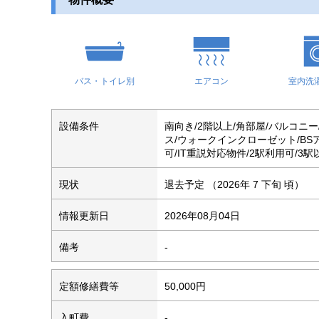
バス・トイレ別
エアコン
室内洗
設備条件
南向き/2階以上/角部屋/バルコニ
ス/ウォークインクローゼット/BS
可/IT重説対応物件/2駅利用可/3
現状
退去予定 （2026年 7 下旬 頃）
情報更新日
2026年08月04日
備考
-
定額修繕費等
50,000円
入町費
-