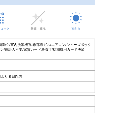
トロック
新築・築浅
南向き
面所独立/室内洗濯機置場/都市ガス/エアコン/シューズボック
ホン/保証人不要/家賃カード決済可/初期費用カード決済
日より８日以内