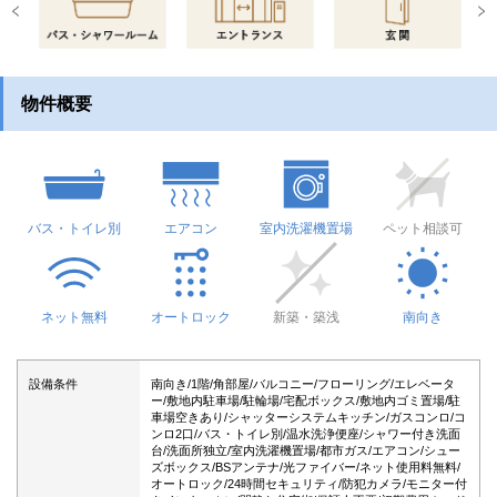
物件概要
バス・トイレ別
エアコン
室内洗濯機置場
ペット相談可
ネット無料
オートロック
新築・築浅
南向き
設備条件
南向き/1階/角部屋/バルコニー/フローリング/エレベータ
ー/敷地内駐車場/駐輪場/宅配ボックス/敷地内ゴミ置場/駐
車場空きあり/シャッターシステムキッチン/ガスコンロ/コ
ンロ2口/バス・トイレ別/温水洗浄便座/シャワー付き洗面
台/洗面所独立/室内洗濯機置場/都市ガス/エアコン/シュー
ズボックス/BSアンテナ/光ファイバー/ネット使用料無料/
オートロック/24時間セキュリティ/防犯カメラ/モニター付