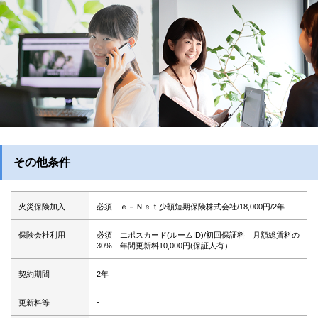
その他条件
火災保険加入
必須 ｅ－Ｎｅｔ少額短期保険株式会社/18,000円/2年
保険会社利用
必須 エポスカード(ルームID)/初回保証料 月額総賃料の
30% 年間更新料10,000円(保証人有）
契約期間
2年
更新料等
-