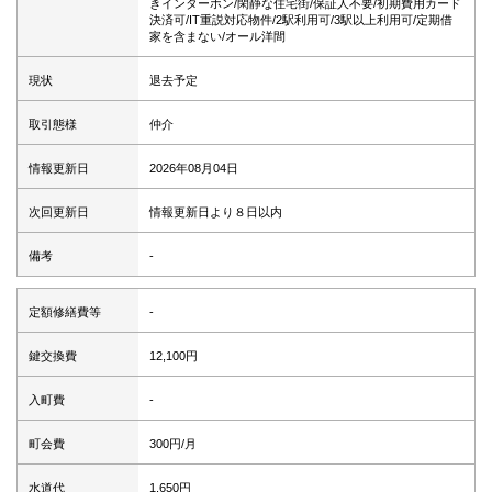
きインターホン/閑静な住宅街/保証人不要/初期費用カード
決済可/IT重説対応物件/2駅利用可/3駅以上利用可/定期借
家を含まない/オール洋間
現状
退去予定
取引態様
仲介
情報更新日
2026年08月04日
次回更新日
情報更新日より８日以内
備考
-
定額修繕費等
-
鍵交換費
12,100円
入町費
-
町会費
300円/月
水道代
1,650円