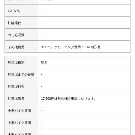
CATV代
-
駐輪場代
-
ゴミ処理費
-
その他費用
エアコンクリーニング費用：13200円/月
駐車場種別
空無
駐車場までの距離
-
駐車場料金
-
駐車場備考
17,600円は敷地外駐車場になります。
小型バイク置場
-
中型バイク置場
-
大型バイク置場
-