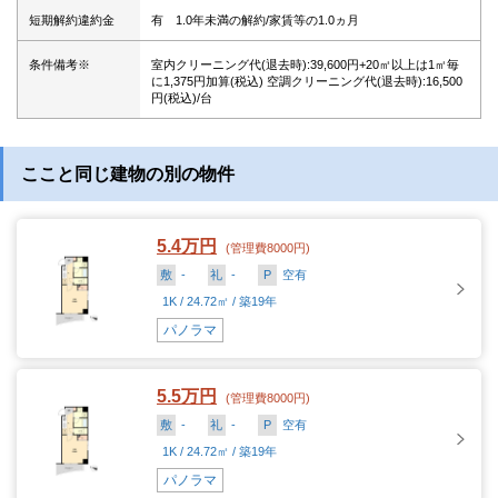
短期解約違約金
有 1.0年未満の解約/家賃等の1.0ヵ月
条件備考※
室内クリーニング代(退去時):39,600円+20㎡以上は1㎡毎
に1,375円加算(税込) 空調クリーニング代(退去時):16,500
円(税込)/台
ここと同じ建物の別の物件
5.4万円
(管理費8000円)
敷
-
礼
-
P
空有
1K / 24.72㎡ / 築19年
パノラマ
5.5万円
(管理費8000円)
敷
-
礼
-
P
空有
1K / 24.72㎡ / 築19年
パノラマ