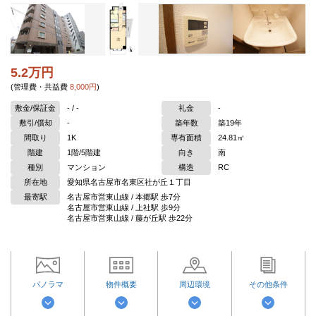
5.2万円
(管理費・共益費
8,000円
)
敷金/保証金
- / -
礼金
-
敷引/償却
-
築年数
築19年
間取り
1K
専有面積
24.81㎡
階建
1階/5階建
向き
南
種別
マンション
構造
RC
所在地
愛知県名古屋市名東区社が丘１丁目
最寄駅
名古屋市営東山線 / 本郷駅 歩7分
名古屋市営東山線 / 上社駅 歩9分
名古屋市営東山線 / 藤が丘駅 歩22分
パノラマ
物件概要
周辺環境
その他条件