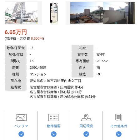
6.65万円
(管理費・共益費
8,500円
)
敷金/保証金
- / -
礼金
-
敷引/償却
-
築年数
築4年
間取り
1K
専有面積
26.72㎡
階建
2階/14階建
向き
南
種別
マンション
構造
RC
所在地
愛知県名古屋市西区庄内通２丁目
最寄駅
名古屋市営鶴舞線 / 庄内通駅 歩4分
名古屋市営鶴舞線 / 浄心駅 歩14分
名古屋市営鶴舞線 / 庄内緑地公園駅 歩21分
パノラマ
物件概要
周辺環境
その他条件