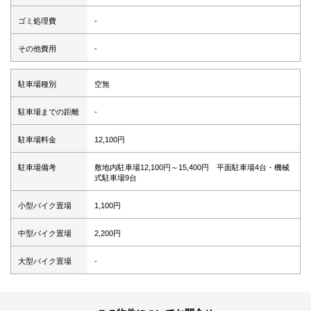
ゴミ処理費
-
その他費用
-
駐車場種別
空無
駐車場までの距離
-
駐車場料金
12,100円
駐車場備考
敷地内駐車場12,100円～15,400円 平面駐車場4台・機械
式駐車場9台
小型バイク置場
1,100円
中型バイク置場
2,200円
大型バイク置場
-