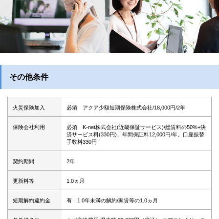
その他条件
火災保険加入
必須 アクア少額短期保険株式会社/18,000円/2年
保険会社利用
必須 K-net株式会社(近畿保証サービス)/総賃料の50%+決
済サービス料(330円)、年間保証料12,000円/年、口座振替
手数料330円
契約期間
2年
更新料等
1.0ヵ月
短期解約違約金
有 1.0年未満の解約/家賃等の1.0ヵ月