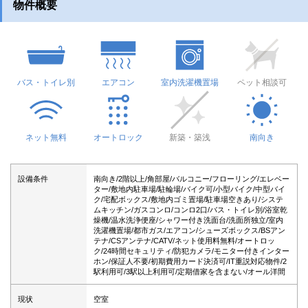
物件概要
バス・トイレ別
エアコン
室内洗濯機置場
ペット相談可
ネット無料
オートロック
新築・築浅
南向き
設備条件
南向き/2階以上/角部屋/バルコニー/フローリング/エレベー
ター/敷地内駐車場/駐輪場/バイク可/小型バイク/中型バイ
ク/宅配ボックス/敷地内ゴミ置場/駐車場空きあり/システ
ムキッチン/ガスコンロ/コンロ2口/バス・トイレ別/浴室乾
燥機/温水洗浄便座/シャワー付き洗面台/洗面所独立/室内
洗濯機置場/都市ガス/エアコン/シューズボックス/BSアン
テナ/CSアンテナ/CATV/ネット使用料無料/オートロッ
ク/24時間セキュリティ/防犯カメラ/モニター付きインター
ホン/保証人不要/初期費用カード決済可/IT重説対応物件/2
駅利用可/3駅以上利用可/定期借家を含まない/オール洋間
現状
空室