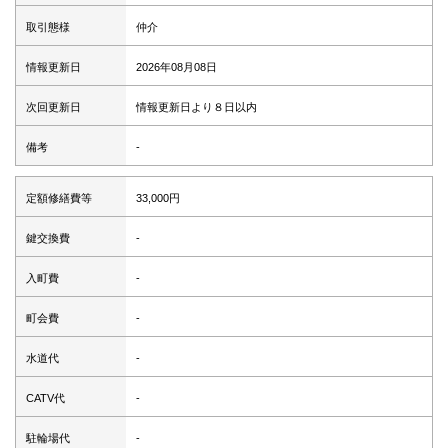
取引態様
仲介
情報更新日
2026年08月08日
次回更新日
情報更新日より８日以内
備考
-
定額修繕費等
33,000円
鍵交換費
-
入町費
-
町会費
-
水道代
-
CATV代
-
駐輪場代
-