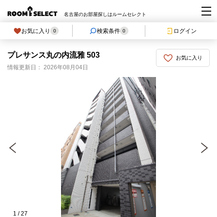
名古屋のお部屋探しはルームセレクト
お気に入り
検索条件
ログイン
0
0
プレサンス丸の内流雅 503
お気に入り
情報更新日： 2026年08月04日
1
/
27