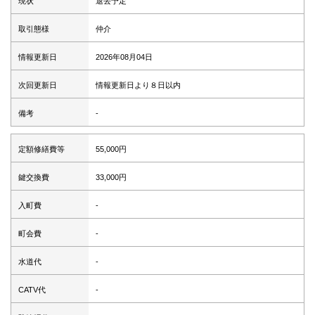
現状
退去予定
取引態様
仲介
情報更新日
2026年08月04日
次回更新日
情報更新日より８日以内
備考
-
定額修繕費等
55,000円
鍵交換費
33,000円
入町費
-
町会費
-
水道代
-
CATV代
-