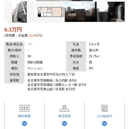
6.3万円
(管理費・共益費
11,000円
)
敷金/保証金
- / -
礼金
1.0ヵ月
敷引/償却
-
築年数
築11年
間取り
1K
専有面積
21.75㎡
階建
5階/10階建
向き
西
種別
マンション
構造
RC
所在地
愛知県名古屋市中区丸の内１丁目
最寄駅
名古屋市営鶴舞線 / 丸の内駅 歩5分
名古屋市営桜通線 / 国際センター駅 歩7分
名古屋市営東山線 / 伏見駅 歩13分
物件概要
周辺環境
その他条件