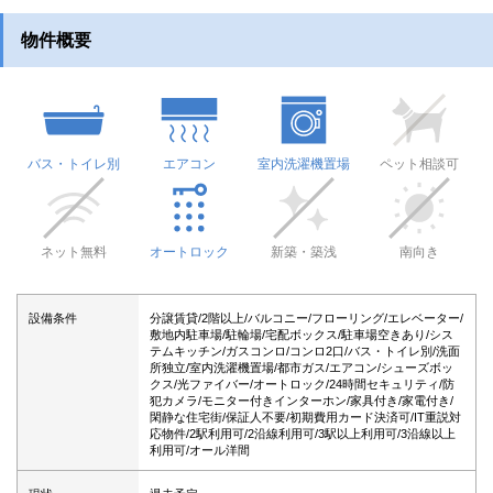
物件概要
バス・トイレ別
エアコン
室内洗濯機置場
ペット相談可
ネット無料
オートロック
新築・築浅
南向き
設備条件
分譲賃貸/2階以上/バルコニー/フローリング/エレベーター/
敷地内駐車場/駐輪場/宅配ボックス/駐車場空きあり/シス
テムキッチン/ガスコンロ/コンロ2口/バス・トイレ別/洗面
所独立/室内洗濯機置場/都市ガス/エアコン/シューズボッ
クス/光ファイバー/オートロック/24時間セキュリティ/防
犯カメラ/モニター付きインターホン/家具付き/家電付き/
閑静な住宅街/保証人不要/初期費用カード決済可/IT重説対
応物件/2駅利用可/2沿線利用可/3駅以上利用可/3沿線以上
利用可/オール洋間