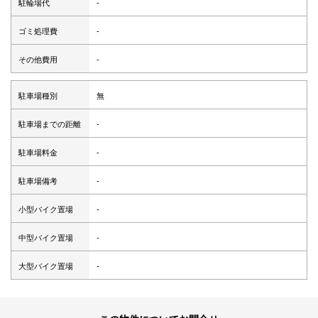
駐輪場代
-
ゴミ処理費
-
その他費用
-
駐車場種別
無
駐車場までの距離
-
駐車場料金
-
駐車場備考
-
小型バイク置場
-
中型バイク置場
-
大型バイク置場
-