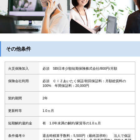
その他条件
火災保険加入
必須 SBI日本少額短期保険株式会社/800円/月額
保険会社利用
必須 ＣＩＺあいたく保証/初回保証料：月額総賃料の
100% 年間保証料：20,000円
契約期間
2年
更新料等
1.0ヵ月
短期解約違約金
有 1.0年未満の解約/家賃等の1.0ヵ月
条件備考※
退去時精算手数料：5,500円（最終請求時） 法人で保証