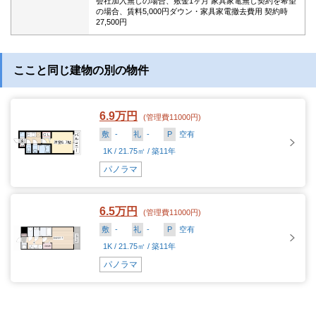
会社加入無しの場合、敷金1ヶ月 家具家電無し契約を希望
の場合、賃料5,000円ダウン・家具家電撤去費用 契約時
27,500円
ここと同じ建物の別の物件
6.9万円
(管理費11000円)
敷
-
礼
-
P
空有
1K / 21.75㎡ / 築11年
パノラマ
6.5万円
(管理費11000円)
敷
-
礼
-
P
空有
1K / 21.75㎡ / 築11年
パノラマ