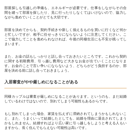
部屋探しも引越しの準備も、エネルギーが必要です。仕事をしながらその合
間を縫って部屋を探したり、見に行ったりしなくてはいけないので、協力し
ながら進めていくことがとても大切です。
部屋を決めてからも、契約手続きや新しく揃えるものを買いに行くなど何か
と忙しいですが、相手に任せっきりにならないように注意してください。こ
こで協力してことを進められなければ、今後の同棲生活にも不安が残ってし
まいます。
また、お金の話もしっかりと話し合っておきたいところです。これから契約
に関する初期費用、引っ越し費用など大きなお金が出ていくことになりま
す。お金のことで言い争いにならないよう、どちらがどう負担するのか、部
屋を決める前に話し合っておきましょう。
入居審査がやや厳しめになることがある
同棲カップルは審査が厳しめになることがあります。というのも、まだ結婚
しているわけではないので、別れてしまう可能性もあるからです。
もし別れてしまった場合、家賃を払えずに滞納されてしまうかもしれないこ
と、また、うまくいって結婚したとしても、結婚を理由に退去されてしまう
かもしれません。結婚すればより広い家に引っ越しをしようと考える人もい
ますから、長く住んでもらえない可能性は高いです。