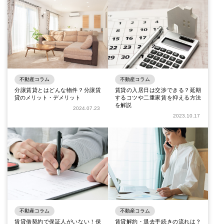
不動産コラム
不動産コラム
分譲賃貸とはどんな物件？分譲賃
賃貸の入居日は交渉できる？延期
貸のメリット・デメリット
するコツや二重家賃を抑える方法
を解説
2024.07.23
2023.10.17
不動産コラム
不動産コラム
賃貸借契約で保証人がいない！保
賃貸解約・退去手続きの流れは？