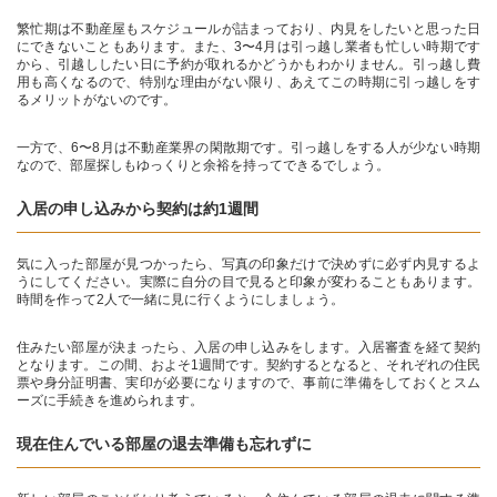
繁忙期は不動産屋もスケジュールが詰まっており、内見をしたいと思った日
にできないこともあります。また、3〜4月は引っ越し業者も忙しい時期です
から、引越ししたい日に予約が取れるかどうかもわかりません。引っ越し費
用も高くなるので、特別な理由がない限り、あえてこの時期に引っ越しをす
るメリットがないのです。
一方で、6〜8月は不動産業界の閑散期です。引っ越しをする人が少ない時期
なので、部屋探しもゆっくりと余裕を持ってできるでしょう。
入居の申し込みから契約は約1週間
気に入った部屋が見つかったら、写真の印象だけで決めずに必ず内見するよ
うにしてください。実際に自分の目で見ると印象が変わることもあります。
時間を作って2人で一緒に見に行くようにしましょう。
住みたい部屋が決まったら、入居の申し込みをします。入居審査を経て契約
となります。この間、およそ1週間です。契約するとなると、それぞれの住民
票や身分証明書、実印が必要になりますので、事前に準備をしておくとスム
ーズに手続きを進められます。
現在住んでいる部屋の退去準備も忘れずに