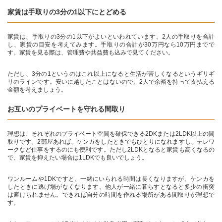
家賃は手取りの3分の1以下にとどめる
家賃は、手取りの3分の1以下がよいといわれています。2人の手取りを合計
し、家賃の目安を考えてみます。手取りの合計が30万円なら10万円までで
す。家賃を見る際は、管理費や共益費も込みで見てください。
ただし、3分の1というのはこれ以上になると生活が苦しくなるというギリギ
リのラインです。安いに越したことはないので、2人で余裕を持って支払える
金額を考えましょう。
お互いのプライベートを守れる間取り
理想は、それぞれのプライベート空間を確保できる2DKまたは2LDK以上の間
取りです。2部屋あれば、ケンカをしたときでもひとりになれますし、テレワ
ークなど仕事をするのにも便利です。ただし2LDKとなると家賃も高くなるの
で、家賃を抑えたい場合は1LDKでも良いでしょう。
ワンルームや1DKですと、一緒にいられる時間は長くなりますが、ケンカを
したときに逃げ場がなくなります。他人が一緒に暮らすとなると多少の衝突
は避けられません。できれば自分の時間を作れる場所がある間取りが理想で
す。