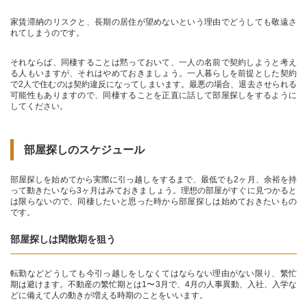
家賃滞納のリスクと、長期の居住が望めないという理由でどうしても敬遠さ
れてしまうのです。
それならば、同棲することは黙っておいて、一人の名前で契約しようと考え
る人もいますが、それはやめておきましょう。一人暮らしを前提とした契約
で2人で住むのは契約違反になってしまいます。最悪の場合、退去させられる
可能性もありますので、同棲することを正直に話して部屋探しをするように
してください。
部屋探しのスケジュール
部屋探しを始めてから実際に引っ越しをするまで、最低でも2ヶ月、余裕を持
って動きたいなら3ヶ月はみておきましょう。理想の部屋がすぐに見つかると
は限らないので、同棲したいと思った時から部屋探しは始めておきたいもの
です。
部屋探しは閑散期を狙う
転勤などどうしても今引っ越しをしなくてはならない理由がない限り、繁忙
期は避けます。不動産の繁忙期とは1〜3月で、4月の人事異動、入社、入学な
どに備えて人の動きが増える時期のことをいいます。