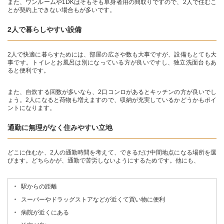
また、ワンルームや1DKはそもそも単身者用の間取りですので、2人で住むこ
とが契約上できない場合もが多いです。
2人で暮らしやすい設備
2人で快適に暮らすためには、部屋の広さや数も大事ですが、設備もとても大
事です。トイレとお風呂は別になっている方が良いですし、独立洗面台もあ
ると便利です。
また、自炊する回数が多いなら、2口コンロがあるとキッチンの方が良いでし
ょう。2人になると荷物も増えますので、収納が充実しているかどうかもポイ
ントになります。
通勤に無理がなく住みやすい立地
どこに住むか、2人の通勤時間を考えて、できるだけ中間地点になる場所を選
びます。どちらかが、通勤で苦労しないようにするためです。他にも、
駅からの距離
スーパーやドラッグストアなどが近くて買い物に便利
病院が近くにある